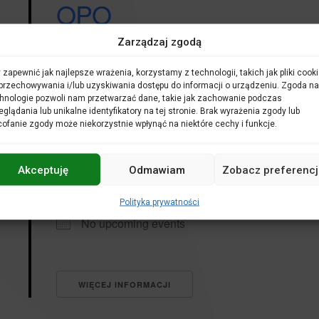
OPO
Zarządzaj zgodą
No upcoming events
 zapewnić jak najlepsze wrażenia, korzystamy z technologii, takich jak pliki cooki
przechowywania i/lub uzyskiwania dostępu do informacji o urządzeniu. Zgoda na
hnologie pozwoli nam przetwarzać dane, takie jak zachowanie podczas
eglądania lub unikalne identyfikatory na tej stronie. Brak wyrażenia zgody lub
WIĘCEJ INFORMACJI
ofanie zgody może niekorzystnie wpłynąć na niektóre cechy i funkcje.
Akceptuję
Odmawiam
Zobacz preferencj
opole
Polityka prywatności
No upcoming events
WIĘCEJ INFORMACJI