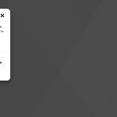
e,
 te
e