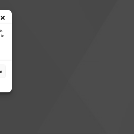
e,
 te
e