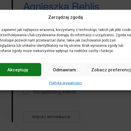
Agnieszka Rehlis
Zarządzaj zgodą
No upcoming events
 zapewnić jak najlepsze wrażenia, korzystamy z technologii, takich jak pliki cooki
przechowywania i/lub uzyskiwania dostępu do informacji o urządzeniu. Zgoda na
hnologie pozwoli nam przetwarzać dane, takie jak zachowanie podczas
eglądania lub unikalne identyfikatory na tej stronie. Brak wyrażenia zgody lub
WIĘCEJ INFORMACJI
ofanie zgody może niekorzystnie wpłynąć na niektóre cechy i funkcje.
Akceptuję
Odmawiam
Zobacz preferencj
aida
Polityka prywatności
No upcoming events
WIĘCEJ INFORMACJI