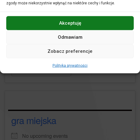
zgody może niekorzystnie wpłynąć na niektóre cechy i funkcje.
Akceptuję
gitara klasyczna
Odmawiam
No upcoming events
Zobacz preferencje
Polityka prywatności
WIĘCEJ INFORMACJI
gra miejska
No upcoming events