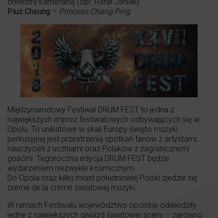
orkiestrę kameralną (opr. Rafał Janiak)
Pius Cheung
–
Princess Chang Ping
Międzynarodowy Festiwal DRUM FEST to jedna z
największych imprez festiwalowych odbywających się w
Opolu. To unikatowe w skali Europy święto muzyki
perkusyjnej jest przestrzenią spotkań fanów z artystami,
nauczycieli z uczniami oraz Polaków z zagranicznymi
gośćmi. Tegoroczna edycja DRUM FEST będzie
wydarzeniem niezwykle kosmicznym.
Do Opola oraz kilku miast południowej Polski zjedzie się
crème de la crème światowej muzyki.
W ramach Festiwalu województwo opolskie odwiedziły
jedne z największych gwiazd światowej sceny – zarówno