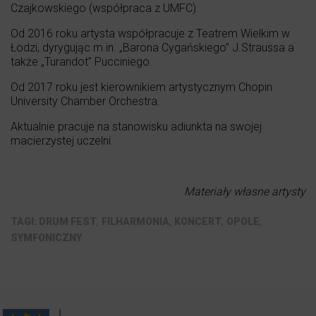
Czajkowskiego (współpraca z UMFC).
Od 2016 roku artysta współpracuje z Teatrem Wielkim w
Łodzi, dyrygując m.in. „Barona Cygańskiego” J.Straussa a
także „Turandot” Pucciniego.
Od 2017 roku jest kierownikiem artystycznym Chopin
University Chamber Orchestra.
Aktualnie pracuje na stanowisku adiunkta na swojej
macierzystej uczelni.
Materiały własne artysty
,
,
,
,
DRUM FEST
FILHARMONIA
KONCERT
OPOLE
SYMFONICZNY