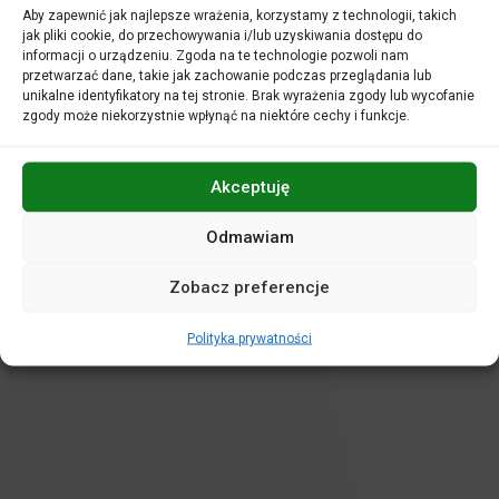
Aby zapewnić jak najlepsze wrażenia, korzystamy z technologii, takich
jak pliki cookie, do przechowywania i/lub uzyskiwania dostępu do
informacji o urządzeniu. Zgoda na te technologie pozwoli nam
przetwarzać dane, takie jak zachowanie podczas przeglądania lub
unikalne identyfikatory na tej stronie. Brak wyrażenia zgody lub wycofanie
zgody może niekorzystnie wpłynąć na niektóre cechy i funkcje.
Akceptuję
KATARZYNA MYĆKA
– wirtuoz marimby o
Odmawiam
międzynarodowej renomie, założycielka Międzynarodowej
Akademii Marimby Katarzyny Myćki. Studia w Akademiach
Zobacz preferencje
Muzycznych Gdańska, Stuttgartu i Salzburga zakończone
dyplomami z wyróżnieniem dopełniły nagrody na
Polityka prywatności
międzynarodowych konkursach.