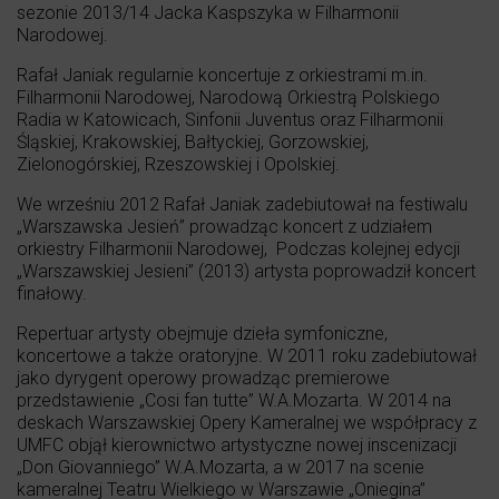
sezonie 2013/14 Jacka Kaspszyka w Filharmonii
Narodowej.
Rafał Janiak regularnie koncertuje z orkiestrami m.in.
Filharmonii Narodowej, Narodową Orkiestrą Polskiego
Radia w Katowicach, Sinfonii Juventus oraz Filharmonii
Śląskiej, Krakowskiej, Bałtyckiej, Gorzowskiej,
Zielonogórskiej, Rzeszowskiej i Opolskiej.
We wrześniu 2012 Rafał Janiak zadebiutował na festiwalu
„Warszawska Jesień” prowadząc koncert z udziałem
orkiestry Filharmonii Narodowej, Podczas kolejnej edycji
„Warszawskiej Jesieni” (2013) artysta poprowadził koncert
finałowy.
Repertuar artysty obejmuje dzieła symfoniczne,
koncertowe a także oratoryjne. W 2011 roku zadebiutował
jako dyrygent operowy prowadząc premierowe
przedstawienie „Cosi fan tutte” W.A.Mozarta. W 2014 na
deskach Warszawskiej Opery Kameralnej we współpracy z
UMFC objął kierownictwo artystyczne nowej inscenizacji
„Don Giovanniego” W.A.Mozarta, a w 2017 na scenie
kameralnej Teatru Wielkiego w Warszawie „Oniegina”