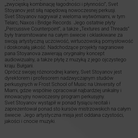
„zwycięską kombinację łagodności i płynności”, Svet
Stoyanov jest siłą napędową nowoczesnej perkusji.
Svet Stoyanov nagrywał z wieloma wytwórniami, w tym
Telarc, Naxos i Bridge Records. Jego ostatnie płyty
„Percussive Counterpoint”, a także „Textures and Threads”
były transmitowane na całym świecie i oklaskiwane za
swoją artystyczną uczciwość, wirtuozowską pomysłowość
i doskonałą jakość. Nadchodzące projekty nagraniowe
pana Stoyanova zawierają oryginalny koncept
audiowizualny, a także płytę z muzyką z jego ojczystego
kraju: Bułgarii.
Oprócz swojej różnorodnej kariery, Svet Stoyanov jest
dyrektorem i profesorem nadzwyczajnym studiów
perkusyjnych w Frost School of Music na University of
Miami, gdzie wspólnie opracował najbardziej unikalny i
innowacyjny nowoczesny program perkusyjny.
Svet Stoyanov wystąpił w ponad tysiącu recitali i
zaprezentował ponad sto kursów mistrzowskich na całym
świecie. Jego artystyczna misja jest oddana czystości,
jakości i cnocie muzyki.