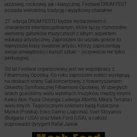
jazzowej, rockowej, jak i klasycznej. Festiwal DRUM FEST
posiada wieloletnią tradycję i wyjątkowy charakter.
27. edycja DRUM FESTU będzie wydarzeniem o
charakterze interdyscyplinarnym, które łączy różnorodne
elementy gatunków muzycznych z silnym aspektem
edukacji artystycznej. Zaproszeni do udziału goście to
najwyższej klasy światowi artyści, którzy zaprezentują
swoje umiejętności i kunszt sztuki – oczywiście nie tylko
perkusyjnej.
Od lat Festiwal organizowany jest we współpracy z
Filharmonią Opolską. Co roku zaproszeni soliści występują
na deskach sceny Sali koncertowej, z towarzyszeniem
Orkiestry Symfonicznej Filharmonii Opolskiej. W ubiegłych
latach gościliśmy wielu wybitnych muzyków, między innymi:
Keiko Abe, Piusa Cheunga, Ludwiga Alberta, Mike’a Terrana i
wielu innych. Tegorocznymi solistami będą Katarzyna
Myćka (Polska), Eriko Daimo (Japonia), Svet Stoyanov
(Bułgaria / USA) oraz Mark Ford (USA), a całość
poprowadzi dyrygent Rafał Janiak.