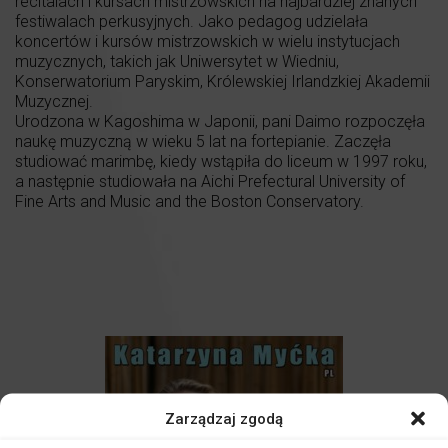
recitalach i kursach mistrzowskich na najbardziej znanych
festiwalach perkusyjnych. Jako pedagog udzielała
koncertów i kursów mistrzowskich w wielu instytucjach
muzycznych, takich jak Uniwersytet w Wiedniu,
Konserwatorium Paryskim, Królewskiej Irlandzkiej Akademii
Muzycznej.
Urodzona w Kagoshima w Japonii, pani Daimo rozpoczęła
naukę muzyczną w wieku 5 lat na fortepianie. Zaczęła
studiować marimbę, kiedy wstąpiła do liceum w 1997 roku,
a następnie studiowała na Aichi Prefectural University of
Fine Arts and Music and the Boston Conservatory.
Zarządzaj zgodą