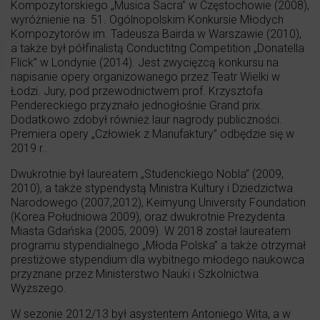
Kompozytorskiego „Musica Sacra” w Częstochowie (2008),
wyróżnienie na 51. Ogólnopolskim Konkursie Młodych
Kompozytorów im. Tadeusza Bairda w Warszawie (2010),
a także był półfinalistą Conductitng Competition „Donatella
Flick” w Londynie (2014). Jest zwycięzcą konkursu na
napisanie opery organizowanego przez Teatr Wielki w
Łodzi. Jury, pod przewodnictwem prof. Krzysztofa
Pendereckiego przyznało jednogłośnie Grand prix.
Dodatkowo zdobył również laur nagrody publiczności.
Premiera opery „Człowiek z Manufaktury” odbędzie się w
2019 r..
Dwukrotnie był laureatem „Studenckiego Nobla” (2009,
2010), a także stypendystą Ministra Kultury i Dziedzictwa
Narodowego (2007,2012), Keimyung University Foundation
(Korea Południowa 2009), oraz dwukrotnie Prezydenta
Miasta Gdańska (2005, 2009). W 2018 został laureatem
programu stypendialnego „Młoda Polska” a także otrzymał
prestiżowe stypendium dla wybitnego młodego naukowca
przyznane przez Ministerstwo Nauki i Szkolnictwa
Wyższego.
W sezonie 2012/13 był asystentem Antoniego Wita, a w