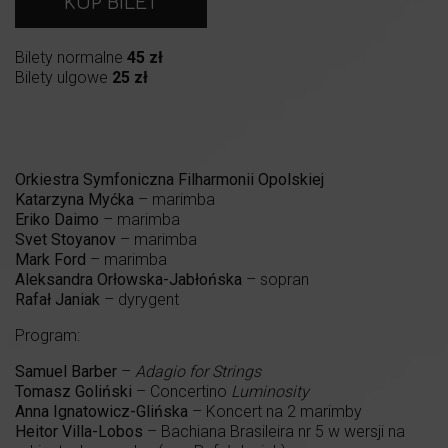
KUP BILET
Bilety normalne
45 zł
Bilety ulgowe
25 zł
Orkiestra Symfoniczna Filharmonii Opolskiej
Katarzyna Myćka
– marimba
Eriko Daimo
– marimba
Svet Stoyanov
– marimba
Mark Ford
– marimba
Aleksandra Orłowska-Jabłońska
– sopran
Rafał Janiak
– dyrygent
Program:
Samuel Barber
–
Adagio for Strings
Tomasz Goliński
– Concertino
Luminosity
Anna Ignatowicz-Glińska
– Koncert na 2 marimby
Heitor Villa-Lobos
– Bachiana Brasileira nr 5 w wersji na