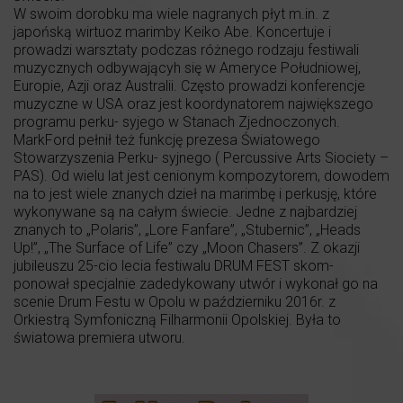
W swoim dorobku ma wiele nagranych płyt m.in. z
japońską wirtuoz marimby Keiko Abe. Koncertuje i
prowadzi warsztaty podczas różnego rodzaju festiwali
muzycznych odbywającyh się w Ameryce Południowej,
Europie, Azji oraz Australii. Często prowadzi konferencje
muzyczne w USA oraz jest koordynatorem największego
programu perku- syjego w Stanach Zjednoczonych.
MarkFord pełnił też funkcję prezesa Światowego
Stowarzyszenia Perku- syjnego ( Percussive Arts Siociety –
PAS). Od wielu lat jest cenionym kompozytorem, dowodem
na to jest wiele znanych dzieł na marimbę i perkusję, które
wykonywane są na całym świecie. Jedne z najbardziej
znanych to „Polaris”, „Lore Fanfare”, „Stubernic”, „Heads
Up!”, „The Surface of Life” czy „Moon Chasers”. Z okazji
jubileuszu 25-cio lecia festiwalu DRUM FEST skom-
ponował specjalnie zadedykowany utwór i wykonał go na
scenie Drum Festu w Opolu w październiku 2016r. z
Orkiestrą Symfoniczną Filharmonii Opolskiej. Była to
światowa premiera utworu.