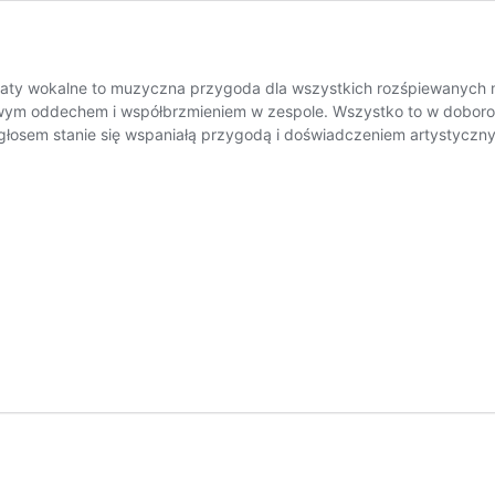
ztaty wokalne to muzyczna przygoda dla wszystkich rozśpiewanych
łowym oddechem i współbrzmieniem w zespole. Wszystko to w dobor
z głosem stanie się wspaniałą przygodą i doświadczeniem artystyczn