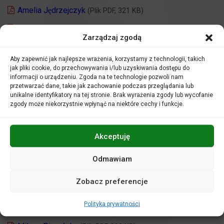
Amelia Jędrzejczyk
(Plik PDF, 321 KB)
Anna Prucnal
(Plik PDF, 319 KB)
Zarządzaj zgodą
Artem Kozyra
(Plik PDF, 320 KB)
Aby zapewnić jak najlepsze wrażenia, korzystamy z technologii, takich
Gaja Wilewska
(Plik PDF, 320 KB)
jak pliki cookie, do przechowywania i/lub uzyskiwania dostępu do
informacji o urządzeniu. Zgoda na te technologie pozwoli nam
Hanna Pozorska
(Plik PDF, 320 KB)
przetwarzać dane, takie jak zachowanie podczas przeglądania lub
unikalne identyfikatory na tej stronie. Brak wyrażenia zgody lub wycofanie
Hanna Steczek
(Plik PDF, 320 KB)
zgody może niekorzystnie wpłynąć na niektóre cechy i funkcje.
Julia Błachuta
(Plik PDF, 320 KB)
Akceptuję
Maja Majkowska
(Plik PDF, 320 KB)
Małgorzata Pasierbska
(Plik PDF, 321 KB)
Odmawiam
Marcin Filipowicz
(Plik PDF, 320 KB)
Zobacz preferencje
Marek Mościcki Halicki
(Plik PDF, 323 KB)
Polityka prywatności
Michał Orlik
(Plik PDF, 320 KB)