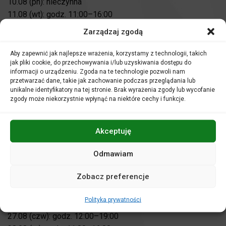
10.08 (pn): nieczynna
11.08 (wt): godz. 11:00–16:00
12.08 (śr): godz. 11:00–16:00
Zarządzaj zgodą
13.08 (czw): godz. , 12:00–19:00
14.08 (pt): nieczynna
Aby zapewnić jak najlepsze wrażenia, korzystamy z technologii, takich
jak pliki cookie, do przechowywania i/lub uzyskiwania dostępu do
15.08 (sb): nieczynna
informacji o urządzeniu. Zgoda na te technologie pozwoli nam
16.08 (nd): nieczynna
przetwarzać dane, takie jak zachowanie podczas przeglądania lub
17.08 (pn): nieczynna
unikalne identyfikatory na tej stronie. Brak wyrażenia zgody lub wycofanie
zgody może niekorzystnie wpłynąć na niektóre cechy i funkcje.
18.08 (wt): godz. 11:00–16:00
19.08 (śr): godz. 11:00–16:00
20.08 (czw): godz. 12:00–19:00
Akceptuję
21.08 (pt): godz. 11:00–16:00
22.08 (sb): nieczynna
Odmawiam
23.08 (nd): nieczynna
Zobacz preferencje
24.08 (pn): nieczynna
25.08 (wt): godz. 11:00–16:00
Polityka prywatności
26.08 (śr): godz. 11:00–16:00
27.08 (czw): godz. 12:00–19:00