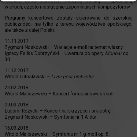
również osób starszych, muzyką polską – spuścizną
wielkich, często niesłusznie zapomnianych kompozytorów.
Programy koncertowe zostały skierowane do szerokiej
publiczności, nie tylko z terenu województwa opolskiego,
ale także z całej Polski.
11.11.2017
Zygmunt Noskowski – Wariacje e-moll na temat własny
Ignacy Feliks Dobrzyński – Uwertura do opery
Monbar
op.
30
11.12.2017
Witold Lutosławski –
Livre pour orchestre
23.02.2018
Witold Maliszewski – Koncert fortepianowy b-moll
09.03.2018
Ludomi Różycki – Koncert na skrzypce i orkiestrę
Zygmunt Noskowski – Symfonia nr 1 A-dur
16.03.2018
Witold Maliszewski – Symfonia nr 1 g-moll op. 8