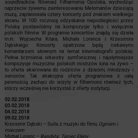
soundtracków. Również Filharmonia Opolska, wychodząc
naprzeciw żywemu zainteresowaniu Melomanów dziesiątą
muzą, zaplanowała cztery koncerty pod znakiem wielkiego
ekranu. W 100. rocznicę odzyskania niepodległości przez
Polskę postawiliśmy na kompozycje tylko i wyłącznie
polskich filmów. W programie koncertów znajdą się dzieła
m.in.: Wojciecha Kilara, Michała Lorenca i Krzesimira
Dębskiego. Koncerty opatrzone będą ciekawymi
komentarzem słownym na temat kinematografii polskiej.
Pełnia brzmienia orkiestry symfonicznej i najsłynniejsze
kompozycje muzyczne polskich mistrzów kina na żywo –
to oferta skierowana do rodziców z dziećmi, młodzieży i
seniorów. Tak atrakcyjna oferta programowa z całą
pewnością zachęci do wizyty w filharmonii również tych,
którzy wcześniej nie korzystali z oferty instytucji.
02.02.2018
03.02.2018
04.02.2018
09.02.2018
Krzesimir Dębski – Suita z muzyki do filmu
Ogniem i
mieczem
Michał Lorenc –
Bandyta: Taniec Eleny