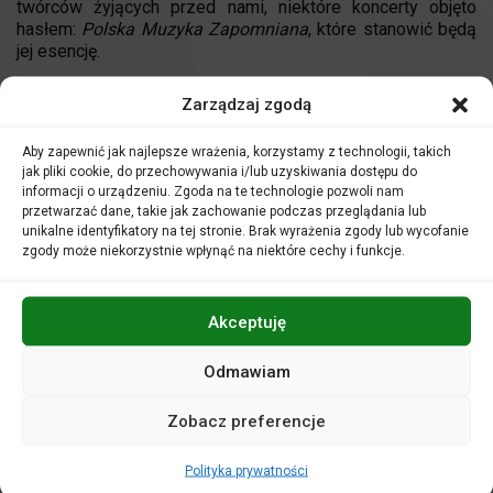
twórców żyjących przed nami, niektóre koncerty objęto
hasłem:
Polska Muzyka Zapomniana
, które stanowić będą
jej esencję.
Dzieła włączone do projektu TUTTI.pl dopełniają naszą
Zarządzaj zgodą
wizję artystyczną zwrócenia uwagi na dzieła polskie,
bardzo często zamknięte w bibliotekach lub zaginione.
Aby zapewnić jak najlepsze wrażenia, korzystamy z technologii, takich
jak pliki cookie, do przechowywania i/lub uzyskiwania dostępu do
Popularyzację polskich kompozytorów włączyliśmy
informacji o urządzeniu. Zgoda na te technologie pozwoli nam
również do projektów skierowanych bezpośrednio do
przetwarzać dane, takie jak zachowanie podczas przeglądania lub
dzieci i młodzieży, m.in. realizowanego w ramach projektu
unikalne identyfikatory na tej stronie. Brak wyrażenia zgody lub wycofanie
„Meloman (pilnie) poszukiwany”. W ramach projektu młodzi
zgody może niekorzystnie wpłynąć na niektóre cechy i funkcje.
melomani już grudniu usłyszą dzieło Witolda
Lutosławskiego.
Akceptuję
Regularnymi uczestnikami wydarzeń realizowanych w
Filharmonii Opolskiej są uczniowie szkól muzycznych, dla
których poznawanie muzyki polskich twórców stanowi
Odmawiam
niezmierzoną wartość dydaktyczną – gdyż niektóre z
prezentowanych dzieł nie posiadają nawet nagrań na
Zobacz preferencje
odpowiednim poziomie artystycznym.
Polityka prywatności
Dlatego też, stałe wzrasta zainteresowanie młodzieży, jak