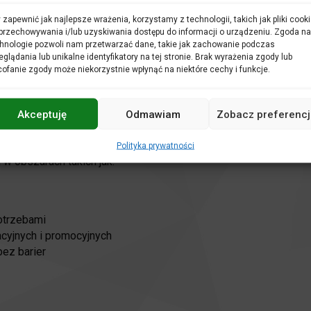
 zapewnić jak najlepsze wrażenia, korzystamy z technologii, takich jak pliki cooki
przechowywania i/lub uzyskiwania dostępu do informacji o urządzeniu. Zgoda na
hnologie pozwoli nam przetwarzać dane, takie jak zachowanie podczas
u
„Projektowanie uniwersalne kultury – dostępność w instytu
eglądania lub unikalne identyfikatory na tej stronie. Brak wyrażenia zgody lub
ofanie zgody może niekorzystnie wpłynąć na niektóre cechy i funkcje.
kresie projektowania, budowania i realizacji dostępnej oferty k
Akceptuję
Odmawiam
Zobacz preferencj
jektowania uniwersalnego w codziennej pracy instytucji – od pl
ch.
Polityka prywatności
w obszarach takich jak:
otrzebami
cyjnych i promocyjnych
bez barier