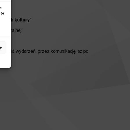
e,
 te
cjach kultury”
ulturalnej.
e
anowania wydarzeń, przez komunikację, aż po