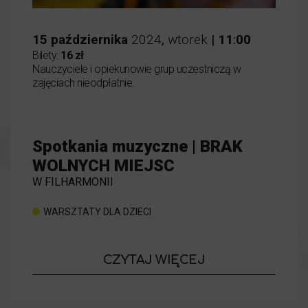
15
października
2024
,
wtorek
|
11
:
00
Bilety:
16 zł
Nauczyciele i opiekunowie grup uczestniczą w
zajęciach nieodpłatnie.
Spotkania muzyczne | BRAK
WOLNYCH MIEJSC
W FILHARMONII
WARSZTATY DLA DZIECI
o wydarzeniu
CZYTAJ WIĘCEJ
Spotkania 