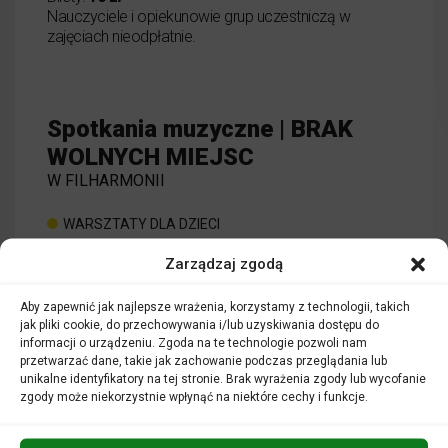
Nauczyciele i opiekunowie grup uczestniczą w
zajęciach nieodpłatnie.
Spotkania muzyczne | BRAK
WOLNYCH MIEJSC
W FILHARMONII
WARSZTATY DLA DZIECI
Zarządzaj zgodą
o wydarzeniu
CZYTAJ WIĘCEJ
Aby zapewnić jak najlepsze wrażenia, korzystamy z technologii, takich
Spotkania 
jak pliki cookie, do przechowywania i/lub uzyskiwania dostępu do
informacji o urządzeniu. Zgoda na te technologie pozwoli nam
przetwarzać dane, takie jak zachowanie podczas przeglądania lub
unikalne identyfikatory na tej stronie. Brak wyrażenia zgody lub wycofanie
zgody może niekorzystnie wpłynąć na niektóre cechy i funkcje.