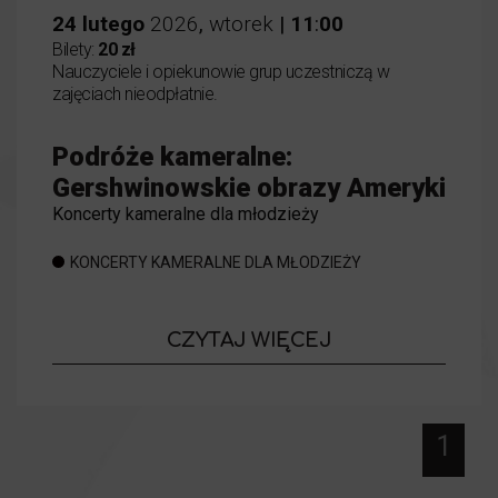
24
lutego
2026
,
wtorek
|
11
:
00
Bilety:
20 zł
Nauczyciele i opiekunowie grup uczestniczą w
zajęciach nieodpłatnie.
Podróże kameralne:
Gershwinowskie obrazy Ameryki
Koncerty kameralne dla młodzieży
KONCERTY KAMERALNE DLA MŁODZIEŻY
o wydarzeniu
CZYTAJ WIĘCEJ
Podróże kam
1