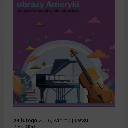
24
lutego
2026
,
wtorek
|
09
:
30
Bilety:
20 zł