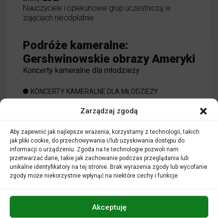
Nauczyciele i opiekunowie grup uczestniczą w
zajęciach nieodpłatnie.
Podróże kameralne:
Gershwinowskie obrazy Ameryki
Koncerty kameralne dla młodzieży
KONCERTY KAMERALNE DLA MŁODZIEŻY
Zarządzaj zgodą
o wydarzeniu
CZYTAJ WIĘCEJ
Aby zapewnić jak najlepsze wrażenia, korzystamy z technologii, takich
Podróże kam
jak pliki cookie, do przechowywania i/lub uzyskiwania dostępu do
informacji o urządzeniu. Zgoda na te technologie pozwoli nam
przetwarzać dane, takie jak zachowanie podczas przeglądania lub
unikalne identyfikatory na tej stronie. Brak wyrażenia zgody lub wycofanie
zgody może niekorzystnie wpłynąć na niektóre cechy i funkcje.
Akceptuję