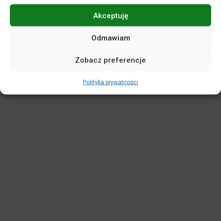
Akceptuję
POLITYKA PRYWATNOŚCI
DEKLARACJA DOSTĘPNOŚCI
MAPA SERWISU
REGULAMINY
KASA BILETOWA
Odmawiam
STANDARDY OCHRONY MAŁOLETNICH
Zobacz preferencje
WIRTUALNY SPACER
Polityka prywatności
Projekt i realizacja:
netkoncept.com