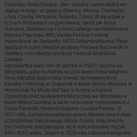
Polskiego Radia Dwójka. Jako solistka i kameralistka wy­
stępuje w kraju i za granicą (Niemcy, Włochy, Chorwacja,
Litwa, Czechy, Hiszpania, Finlandia, Dania). Brała udział w
licznych festiwalach muzyki dawnej, takich jak Actus
Humanus, Wielkanocny Festiwal Ludwiga van Beethovena,
Misteria Paschalia, BRQ Vantaa Festival, Festival
International de Santander, MITO SettembreMusica, Pieśń
Naszych Korzeni, Międzynarodowy Festiwal Bachowski w
Świdnicy oraz Międzynarodowy Festiwal Wratislavia
Cantans.
Absolwentka klasy violi da gamba w PSM II stopnia we
Wrocławiu, gdzie kształciła się pod okiem Petra Wagnera.
Swój warsztat doskonaliła również na Uniwersytecie
Karoliny Północnej w Chapel Hill w klasie Brenta Wissicka, w
Hochschule für Musik und Tanz w Kolonii u Rainera
Zipperlinga oraz na Akademii Muzycznej we Wrocławiu w
klasie Marka Caudle’a, a także na kursach mistrzowskich u
Paolo Pandolfo, Wielanda Kuijkena i Lucasa Peresa. W
2011 roku została laureatką programu Ministerstwa Kultury
i Dziedzictwa Narodowego
Młoda Polska
. Współtworzy
trio Overtone specjalizujące się w wykonawstwie muzyki
XVII i XVIII wieku. Zespół w 2023 roku odbywa miesięczną