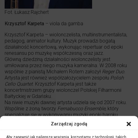
Fot. Łukasz Rajchert
Krzysztof Karpeta
– viola da gamba
Krzysztof Karpeta – wiolonczelista, multiinstrumentalista,
pedagog, animator kultury. Muzyk prowadzi bogatą
działalność koncertową, wykonując repertuar od epoki
renesansu po muzykę współczesną oraz jazz.
Główną dziedziną działalności wiolonczelisty jest
umiłowana przez niego muzyka kameralna. W 2008 roku
wspólnie z pianistą Michałem Rotem założył
Reger Duo
.
Artysta jest również współzałożycielem zespołu
Polish
Cello Quartet
. Krzysztof Karpeta jest także
koncertmistrzem grupy wiolonczel Polskiej Filharmonii
Bałtyckiej w Gdańsku.
Na niwie muzyki dawnej artysta udziela się od 2007 roku.
Wspólnie z żoną tworzy
Fernabucco Ensemble
, który
specjalizuje się w wykonywaniu muzyki epoki baroku.
Grając na wiolonczeli, violi da gamba i violone, wsółpracuje
Zarządzaj zgodą
licznymi zespołami muzyki dawnej, takimi jak:
Il Giardino
Armonico, Arte dei Suonatori, Wrocław Baroque Ensemble,
Aby zapewnić jak najlepsze wrażenia, korzystamy z technologii, takich