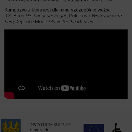
Kompozycja, która jest dla mnie szczególnie ważna
J.S. Bach
Die Kunst der Fugue
, Pink Floyd
Wish you were
here
, Depeche Mode
Music for the Masses
.