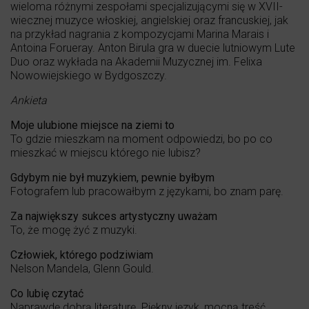
wieloma różnymi zespołami specjalizującymi się w XVII-
wiecznej muzyce włoskiej, angielskiej oraz francuskiej, jak
na przykład nagrania z kompozycjami Marina Marais i
Antoina Forueray. Anton Birula gra w duecie lutniowym Lute
Duo oraz wykłada na Akademii Muzycznej im. Felixa
Nowowiejskiego w Bydgoszczy.
Ankieta
Moje ulubione miejsce na ziemi to
To gdzie mieszkam na moment odpowiedzi, bo po co
mieszkać w miejscu którego nie lubisz?
Gdybym nie był muzykiem, pewnie byłbym
Fotografem lub pracowałbym z językami, bo znam parę.
Za największy sukces artystyczny uważam
To, że mogę żyć z muzyki.
Człowiek, którego podziwiam
Nelson Mandela, Glenn Gould.
Co lubię czytać
Naprawdę dobrą literaturę. Piękny język, mocną treść.