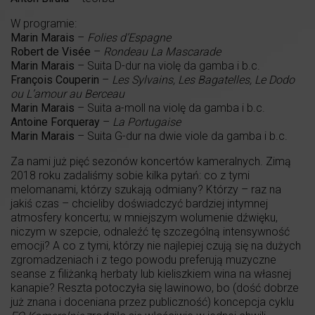
W programie:
Marin Marais
–
Folies d’Espagne
Robert de Visée
–
Rondeau La Mascarade
Marin Marais
– Suita D-dur na violę da gamba i b.c.
François Couperin
–
Les Sylvains, Les Bagatelles, Le Dodo
ou L’amour au Berceau
Marin Marais
– Suita a-moll na violę da gamba i b.c.
Antoine Forqueray
–
La Portugaise
Marin Marais
– Suita G-dur na dwie viole da gamba i b.c.
Za nami już pięć sezonów koncertów kameralnych. Zimą
2018 roku zadaliśmy sobie kilka pytań: co z tymi
melomanami, którzy szukają odmiany? Którzy – raz na
jakiś czas – chcieliby doświadczyć bardziej intymnej
atmosfery koncertu; w mniejszym wolumenie dźwięku,
niczym w szepcie, odnaleźć tę szczególną intensywność
emocji? A co z tymi, którzy nie najlepiej czują się na dużych
zgromadzeniach i z tego powodu preferują muzyczne
seanse z filiżanką herbaty lub kieliszkiem wina na własnej
kanapie? Reszta potoczyła się lawinowo, bo (dość dobrze
już znana i doceniana przez publiczność) koncepcja cyklu