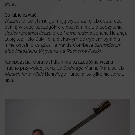
świat.
Co lubię czytać
Wszystko, co stymuluje moją wyobraźnię lub dostarcza
cenną wiedzę: szczególnie cieszyłem się z przeczytania
Jesieni średniowiecza
oraz
Homo ludens
Johana Huizinga.
Lubię też Italo Calvino, a ciekawym odkryciem była dla
mnie ostatnio książka Fernanda Combeta
SzrumSzrum
albo Niedzielna Wyprawa na Ruchome Piaski
.
Kompozycja, która jest dla mnie szczególnie ważna
Trudno przywołać jedną:
Le Badinage
Marina Maraisa lub
Musick for a While
Henry’ego Purcella, to tylko niektóre z
nich.