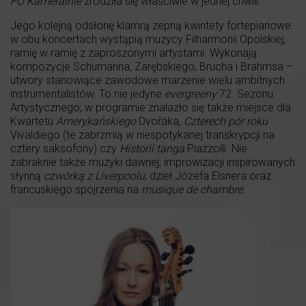
FO Kameralnie
zrodziła się właściwie w jednej chwili.
Jego kolejną odsłonę klamrą zepną kwintety fortepianowe:
w obu koncertach wystąpią muzycy Filharmonii Opolskiej,
ramię w ramię z zaproszonymi artystami. Wykonają
kompozycje Schumanna, Zarębskiego, Brucha i Brahmsa –
utwory stanowiące zawodowe marzenie wielu ambitnych
instrumentalistów. To nie jedyne
evergreeny
72. Sezonu
Artystycznego; w programie znalazło się także miejsce dla
Kwartetu
Amerykańskiego
Dvořáka,
Czterech pór roku
Vivaldiego (te zabrzmią w niespotykanej transkrypcji na
cztery saksofony) czy
Historii tanga
Piazzolli. Nie
zabraknie także muzyki dawnej, improwizacji inspirowanych
słynną
czwórką z Liverpoolu
, dzieł Józefa Elsnera oraz
francuskiego spojrzenia na
musique de chambre
.