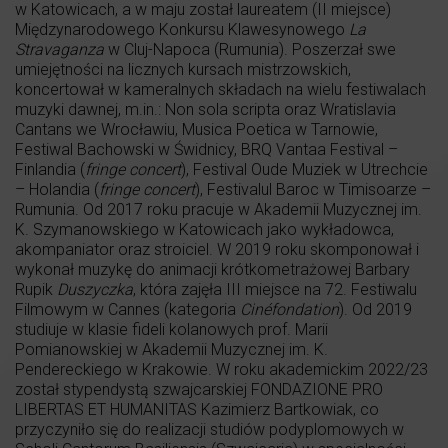
w Katowicach, a w maju został laureatem (II miejsce)
Międzynarodowego Konkursu Klawesynowego
La
Stravaganza
w Cluj-Napoca (Rumunia). Poszerzał swe
umiejętności na licznych kursach mistrzowskich,
koncertował w kameralnych składach na wielu festiwalach
muzyki dawnej, m.in.: Non sola scripta oraz Wratislavia
Cantans we Wrocławiu, Musica Poetica w Tarnowie,
Festiwal Bachowski w Świdnicy, BRQ Vantaa Festival –
Finlandia (
fringe concert
), Festival Oude Muziek w Utrechcie
– Holandia (
fringe concert
), Festivalul Baroc w Timisoarze –
Rumunia. Od 2017 roku pracuje w Akademii Muzycznej im.
K. Szymanowskiego w Katowicach jako wykładowca,
akompaniator oraz stroiciel. W 2019 roku skomponował i
wykonał muzykę do animacji krótkometrażowej Barbary
Rupik
Duszyczka
, która zajęła III miejsce na 72. Festiwalu
Filmowym w Cannes (kategoria
Cinéfondation
). Od 2019
studiuje w klasie fideli kolanowych prof. Marii
Pomianowskiej w Akademii Muzycznej im. K.
Pendereckiego w Krakowie. W roku akademickim 2022/23
został stypendystą szwajcarskiej FONDAZIONE PRO
LIBERTAS ET HUMANITAS Kazimierz Bartkowiak, co
przyczyniło się do realizacji studiów podyplomowych w