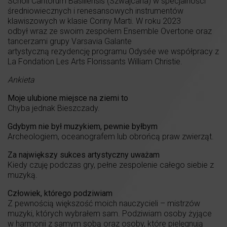
Scholi Cantorum Basiliensis (Szwajcaria) w specjalności
średniowiecznych i renesansowych instrumentów
klawiszowych w klasie Coriny Marti. W roku 2023
odbył wraz ze swoim zespołem Ensemble Overtone oraz
tancerzami grupy Varsavia Galante
artystyczną rezydencję programu Odysée we współpracy z
La Fondation Les Arts Florissants William Christie.
Ankieta
Moje ulubione miejsce na ziemi to
Chyba jednak Bieszczady.
Gdybym nie był muzykiem, pewnie byłbym
Archeologiem, oceanografem lub obrońcą praw zwierząt.
Za największy sukces artystyczny uważam
Kiedy czuję podczas gry, pełne zespolenie całego siebie z
muzyką.
Człowiek, którego podziwiam
Z pewnością większość moich nauczycieli – mistrzów
muzyki, których wybrałem sam. Podziwiam osoby żyjące
w harmonii z samym sobą oraz osoby, które pielęgnują