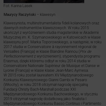
Fot. Karina Lasek
Maurycy Raczyński
– klawesyn
Klawesynista, multiinstrumentalista fideli kolanowych oraz
dawnych instrumentów klawiszowych. W roku 2015
ukończył z wyróżnieniem studia magisterskie w Akademii
Muzycznej im. K. Szymanowskiego w Katowicach w klasie
klawesynu prof. Marka Toporowskiego, a następnie, w roku
2017 studia w Conservatoire à rayonnement régional de
Versailles (Francja) w klasie Blandine Rannou (
Prix de
Perfectionnement
z wyróżnieniem); stypendysta programu
Erasmus, dzięki któremu odbył w roku 2014 studia w
Conservatoire Nationale Supèrieur de Musique et Danse w
Lyonie (Francja) w klasie klasie Jean-Marc Aymesa.
W 2015 roku został laureatem XV Międzynarodowego
Konkursu Klawesynowego Gianni Gambi w Pesaro
(Włochy), w roku 2018 otrzymał nagrodę specjalną
Fundacji Christy Bach-Marshall podczas XXI
Międzynarodowego Konkursu Bachowskiego, w styczniu
2019 otrzymał nagrodę dodatkową jako finalista I
Międzynarodowego Konkursu Basso Continuo i Partimento