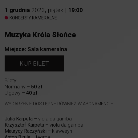
1
grudnia
2023
,
piątek
|
19
:
00
KONCERTY KAMERALNE
Muzyka Króla Słońce
Miejsce:
Sala kameralna
KUP BILET
Bilety:
Normalny –
50 zł
Ulgowy –
40 zł
WYDARZENIE DOSTĘPNE RÓWNIEŻ W ABONAMENCIE
Julia Karpeta
– viola da gamba
Krzysztof Karpeta
– viola da gamba
Maurycy Raczyński
– klawesyn
Anton Birula
– teorba