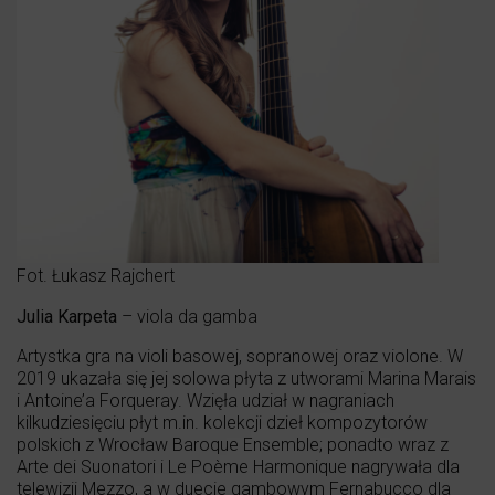
Fot. Łukasz Rajchert
Julia Karpeta
– viola da gamba
Artystka gra na violi basowej, sopranowej oraz violone. W
2019 ukazała się jej solowa płyta z utworami Marina Marais
i Antoine’a Forqueray. Wzięła udział w nagraniach
kilkudziesięciu płyt m.in. kolekcji dzieł kompozytorów
polskich z Wrocław Baroque Ensemble; ponadto wraz z
Arte dei Suonatori i Le Poème Harmonique nagrywała dla
telewizji Mezzo, a w duecie gambowym Fernabucco dla