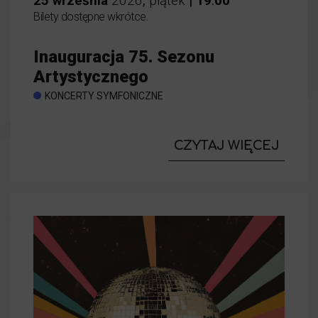
25
września
2026
,
piątek
|
19
:
00
Bilety dostępne wkrótce.
Inauguracja 75. Sezonu
Artystycznego
KONCERTY SYMFONICZNE
CZYTAJ WIĘCEJ