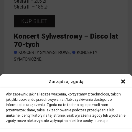
Strefa II – 205 zł
Strefa III – 185 zł
KUP BILET
Koncert Sylwestrowy – Disco lat
70-tych
,
KONCERTY SYLWESTROWE
KONCERTY
,
SYMFONICZNE
CZYTAJ WIĘCEJ
Zarządzaj zgodą
Aby zapewnić jak najlepsze wrażenia, korzystamy z technologii, takich
jak pliki cookie, do przechowywania i/lub uzyskiwania dostępu do
informacji o urządzeniu. Zgoda na te technologie pozwoli nam
przetwarzać dane, takie jak zachowanie podczas przeglądania lub
unikalne identyfikatory na tej stronie. Brak wyrażenia zgody lub wycofanie
zgody może niekorzystnie wpłynąć na niektóre cechy i funkcje.