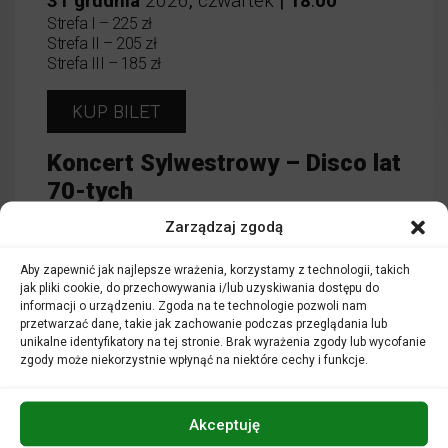
31
grudnia
2026
,
czwartek
|
18
:
00
Strefa I – 225 zł
Strefa II – 205 zł
Strefa III – 185 zł
KUP BILET
Koncert Sylwestrowy – Disco lat
70-tych
,
KONCERTY SYLWESTROWE
KONCERTY
Zarządzaj zgodą
,
SYMFONICZNE
Aby zapewnić jak najlepsze wrażenia, korzystamy z technologii, takich
jak pliki cookie, do przechowywania i/lub uzyskiwania dostępu do
informacji o urządzeniu. Zgoda na te technologie pozwoli nam
CZYTAJ WIĘCEJ
przetwarzać dane, takie jak zachowanie podczas przeglądania lub
unikalne identyfikatory na tej stronie. Brak wyrażenia zgody lub wycofanie
zgody może niekorzystnie wpłynąć na niektóre cechy i funkcje.
Akceptuję