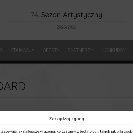
74.
Sezon Artystyczny
2025/2026
AS
EDUKACJA
OFERTA
PARTNERZY
KONKURSY
DARD
Zarządzaj zgodą
 zapewnić jak najlepsze wrażenia, korzystamy z technologii, takich jak pliki cooki