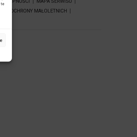
DOSTĘPNOŚCI
MAPA SERWISU
 te
RDY OCHRONY MAŁOLETNICH
e