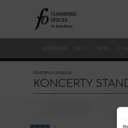
REPERTUAR
BILETY
NEWS
O N
Wybrana kategoria:
KONCERTY STAN
Aby