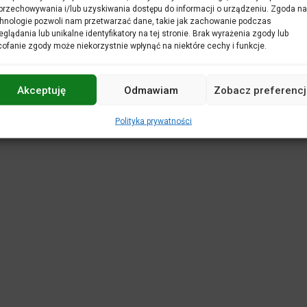
POLITYKA PRYWATNOŚCI
DEKLARACJA 
przechowywania i/lub uzyskiwania dostępu do informacji o urządzeniu. Zgoda na
hnologie pozwoli nam przetwarzać dane, takie jak zachowanie podczas
REGULAMINY
KASA BILETOWA
STANDA
eglądania lub unikalne identyfikatory na tej stronie. Brak wyrażenia zgody lub
WIRTUALNY SPACER
ofanie zgody może niekorzystnie wpłynąć na niektóre cechy i funkcje.
Projekt i realizacja:
netkoncept.com
Akceptuję
Odmawiam
Zobacz preferencj
Polityka prywatności