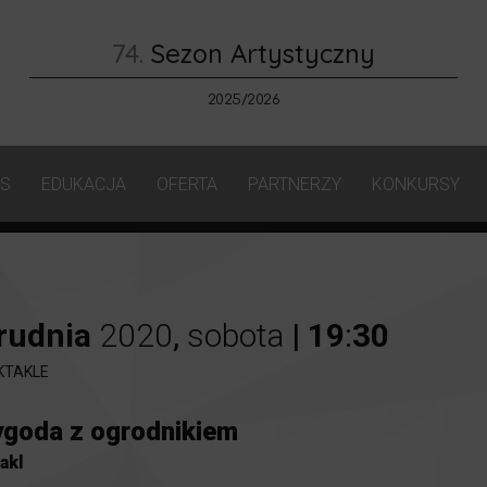
74.
Sezon Artystyczny
2025/2026
AS
EDUKACJA
OFERTA
PARTNERZY
KONKURSY
rudnia
2020
,
sobota
|
19
:
30
KTAKLE
ygoda z ogrodnikiem
akl