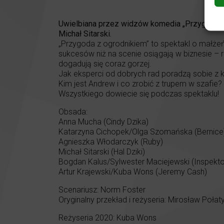
Uwielbiana przez widzów komedia „Przygoda z o
Michał Sitarski.
„Przygoda z ogrodnikiem” to spektakl o małżeńst
sukcesów niż na scenie osiągają w biznesie – r
dogadują się coraz gorzej.
Jak eksperci od dobrych rad poradzą sobie z 
Kim jest Andrew i co zrobić z trupem w szafie?
Wszystkiego dowiecie się podczas spektaklu!
Obsada:
Anna Mucha (Cindy Dzika)
Katarzyna Cichopek/Olga Szomańska (Bernice
Agnieszka Włodarczyk (Ruby)
Michał Sitarski (Hal Dziki)
Bogdan Kalus/Sylwester Maciejewski (Inspekt
Artur Krajewski/Kuba Wons (Jeremy Cash)
Scenariusz: Norm Foster
Oryginalny przekład i reżyseria: Mirosław Połat
Reżyseria 2020: Kuba Wons