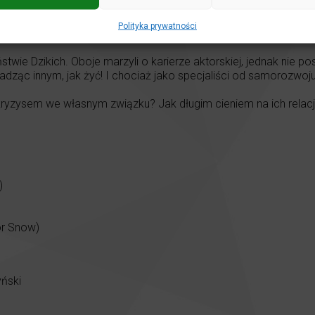
Polityka prywatności
grodnikiem” (tyt. oryg. „Self Help”) w zupełnie nowej odsłoni
wie Dzikich. Oboje marzyli o karierze aktorskiej, jednak nie pos
adząc innym, jak żyć! I chociaż jako specjaliści od samorozwoju
kryzysem we własnym związku? Jak długim cieniem na ich relacj
)
or Snow)
yński