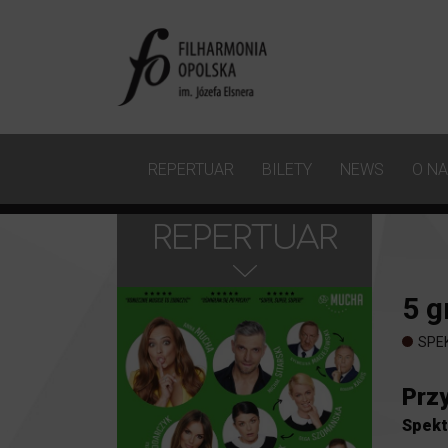
REPERTUAR
BILETY
NEWS
O N
REPERTUAR
5
g
SPE
Prz
Spekt