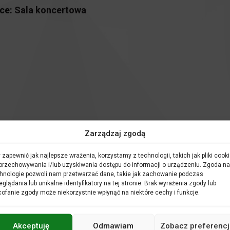
ce:
Sala koncertowa
Zarządzaj zgodą
 listopada, w kraju zostają wprowadzone nowe obostrzenia. Jed
ią informujemy o konieczności odwołania wydarzeń z naszego re
 zapewnić jak najlepsze wrażenia, korzystamy z technologii, takich jak pliki cooki
przechowywania i/lub uzyskiwania dostępu do informacji o urządzeniu. Zgoda na
iem”
,
zaplanowany na 5.12.2020
w Filharmonii Opolskiej, zostaje
hnologie pozwoli nam przetwarzać dane, takie jak zachowanie podczas
eglądania lub unikalne identyfikatory na tej stronie. Brak wyrażenia zgody lub
ofanie zgody może niekorzystnie wpłynąć na niektóre cechy i funkcje.
y za wyrozumiałość w tej nadzwyczajnej sytuacji.
Akceptuję
Odmawiam
Zobacz preferencj