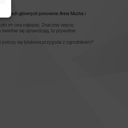
e. W rolach głównych ponownie Anna Mucha i
zło im ona najlepiej. Znacznie więcej
 świetnie się sprawdzają, to prywatnie
i położy się tytułowa przygoda z ogrodnikiem?