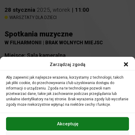
28
stycznia
2025
,
wtorek
|
11
:
00
WARSZTATY DLA DZIECI
Spotkania muzyczne
W FILHARMONII | BRAK WOLNYCH MIEJSC
Miejsce:
Sala kameralna
Zarządzaj zgodą
Bilety:
16 zł
Nauczyciele i opiekunowie grup uczestniczą w zajęciach
Aby zapewnić jak najlepsze wrażenia, korzystamy z technologii, takich
nieodpłatnie.
jak pliki cookie, do przechowywania i/lub uzyskiwania dostępu do
informacji o urządzeniu. Zgoda na te technologie pozwoli nam
przetwarzać dane, takie jak zachowanie podczas przeglądania lub
unikalne identyfikatory na tej stronie. Brak wyrażenia zgody lub wycofanie
zgody może niekorzystnie wpłynąć na niektóre cechy i funkcje.
Filharmonia to wyjątkowa instytucja. Gdzie ucho przyłożysz
tam gra. A co dokładnie?
Akceptuję
Zapraszamy na lekcję lub audycję muzyczną w Sali
kameralnej Filharmonii Opolskiej. Zajęcia urozmaicone