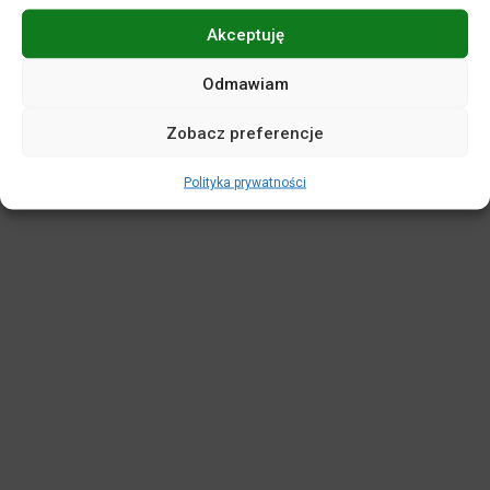
Akceptuję
POLITYKA PRYWATNOŚCI
DEKLARACJA DOSTĘPNOŚCI
MAPA SERWISU
REGULAMINY
KASA BILETOWA
Odmawiam
STANDARDY OCHRONY MAŁOLETNICH
Zobacz preferencje
WIRTUALNY SPACER
Polityka prywatności
Projekt i realizacja:
netkoncept.com