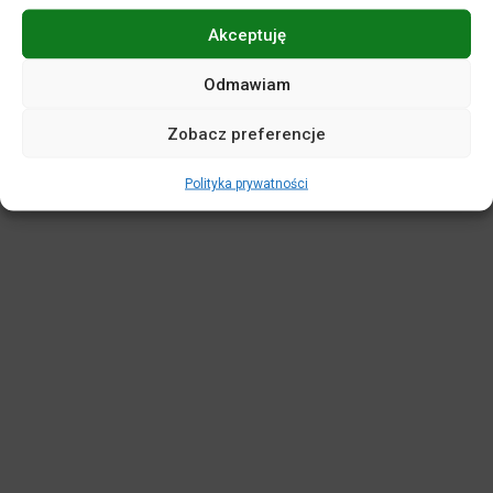
Akceptuję
POLITYKA PRYWATNOŚCI
DEKLARACJA DOSTĘPNOŚCI
MAPA SERWISU
REGULAMINY
KASA BILETOWA
Odmawiam
STANDARDY OCHRONY MAŁOLETNICH
Zobacz preferencje
WIRTUALNY SPACER
Polityka prywatności
Projekt i realizacja:
netkoncept.com