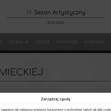
74.
Sezon Artystyczny
2025/2026
AS
EDUKACJA
OFERTA
PARTNERZY
KONKURSY
MIECKIEJ
Zarządzaj zgodą
 zapewnić jak najlepsze wrażenia, korzystamy z technologii, takich jak pliki cooki