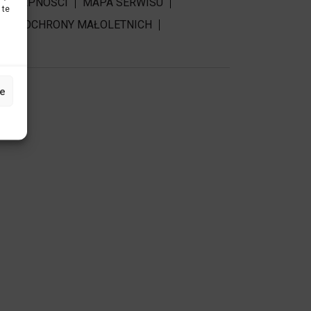
DOSTĘPNOŚCI
MAPA SERWISU
 te
RDY OCHRONY MAŁOLETNICH
e