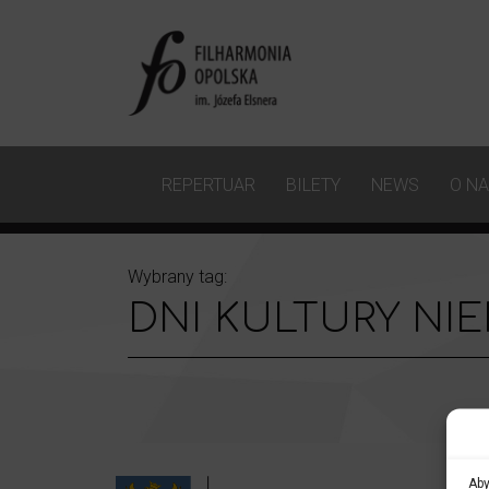
REPERTUAR
BILETY
NEWS
O N
Wybrany tag:
DNI KULTURY NIE
Aby