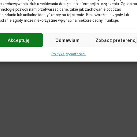
POLITYKA PRYWATNOŚCI
DEKLARACJA 
przechowywania i/lub uzyskiwania dostępu do informacji o urządzeniu. Zgoda na
hnologie pozwoli nam przetwarzać dane, takie jak zachowanie podczas
REGULAMINY
KASA BILETOWA
STANDA
eglądania lub unikalne identyfikatory na tej stronie. Brak wyrażenia zgody lub
WIRTUALNY SPACER
ofanie zgody może niekorzystnie wpłynąć na niektóre cechy i funkcje.
Projekt i realizacja:
netkoncept.com
Akceptuję
Odmawiam
Zobacz preferencj
Polityka prywatności