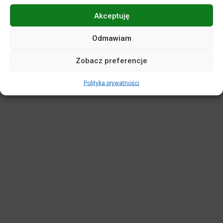
Akceptuję
POLITYKA PRYWATNOŚCI
DEKLARACJA DOSTĘPNOŚCI
MAPA SERWISU
REGULAMINY
KASA BILETOWA
Odmawiam
STANDARDY OCHRONY MAŁOLETNICH
Zobacz preferencje
WIRTUALNY SPACER
Polityka prywatności
Projekt i realizacja:
netkoncept.com