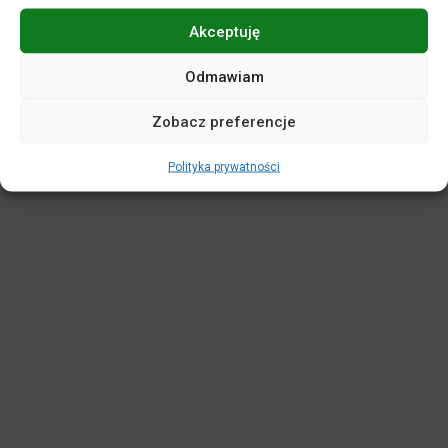
Akceptuję
POLITYKA PRYWATNOŚCI
DEKLARACJA DOSTĘPNOŚCI
MAPA SERWISU
REGULAMINY
KASA BILETOWA
Odmawiam
STANDARDY OCHRONY MAŁOLETNICH
Zobacz preferencje
WIRTUALNY SPACER
Polityka prywatności
Projekt i realizacja:
netkoncept.com