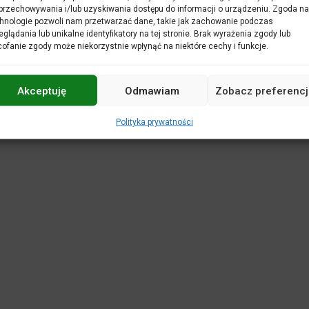
POLITYKA PRYWATNOŚCI
DEKLARACJA 
przechowywania i/lub uzyskiwania dostępu do informacji o urządzeniu. Zgoda na
hnologie pozwoli nam przetwarzać dane, takie jak zachowanie podczas
REGULAMINY
KASA BILETOWA
STANDA
eglądania lub unikalne identyfikatory na tej stronie. Brak wyrażenia zgody lub
WIRTUALNY SPACER
ofanie zgody może niekorzystnie wpłynąć na niektóre cechy i funkcje.
Projekt i realizacja:
netkoncept.com
Akceptuję
Odmawiam
Zobacz preferencj
Polityka prywatności