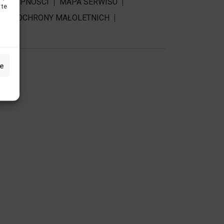
DOSTĘPNOŚCI
MAPA SERWISU
 te
RDY OCHRONY MAŁOLETNICH
e