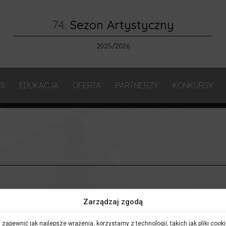
74.
Sezon Artystyczny
2025/2026
AS
EDUKACJA
OFERTA
PARTNERZY
KONKURSY
Zarządzaj zgodą
 zapewnić jak najlepsze wrażenia, korzystamy z technologii, takich jak pliki cooki