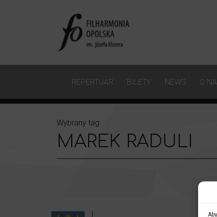
REPERTUAR
BILETY
NEWS
O N
Wybrany tag:
MAREK RADULI
Aby