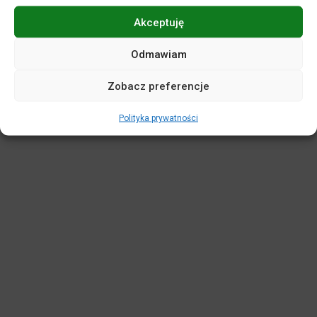
Akceptuję
POLITYKA PRYWATNOŚCI
DEKLARACJA DOSTĘPNOŚCI
MAPA SERWISU
REGULAMINY
KASA BILETOWA
Odmawiam
STANDARDY OCHRONY MAŁOLETNICH
Zobacz preferencje
WIRTUALNY SPACER
Polityka prywatności
Projekt i realizacja:
netkoncept.com