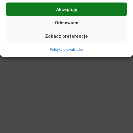
Akceptuję
POLITYKA PRYWATNOŚCI
DEKLARACJA DOSTĘPNOŚCI
MAPA SERWISU
REGULAMINY
KASA BILETOWA
Odmawiam
STANDARDY OCHRONY MAŁOLETNICH
Zobacz preferencje
WIRTUALNY SPACER
Polityka prywatności
Projekt i realizacja:
netkoncept.com