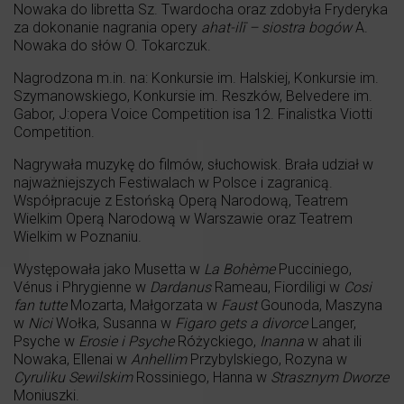
Nowaka do libretta Sz. Twardocha oraz zdobyła Fryderyka
za dokonanie nagrania opery
ahat-ilī – siostra bogów
A.
Nowaka do słów O. Tokarczuk.
Nagrodzona m.in. na: Konkursie im. Halskiej, Konkursie im.
Szymanowskiego, Konkursie im. Reszków, Belvedere im.
Gabor, J:opera Voice Competition isa 12. Finalistka Viotti
Competition.
Nagrywała muzykę do filmów, słuchowisk. Brała udział w
najważniejszych Festiwalach w Polsce i zagranicą.
Współpracuje z Estońską Operą Narodową, Teatrem
Wielkim Operą Narodową w Warszawie oraz Teatrem
Wielkim w Poznaniu.
Występowała jako Musetta w
La Boh
è
me
Pucciniego,
Vénus i Phrygienne w
Dardanus
Rameau, Fiordiligi w
Cosi
fan tutte
Mozarta, Małgorzata w
Faust
Gounoda, Maszyna
w
Nici
Wołka, Susanna w
Figaro gets a divorce
Langer,
Psyche w
Erosie i Psyche
Różyckiego,
Inanna
w ahat ili
Nowaka, Ellenai w
Anhellim
Przybylskiego, Rozyna w
Cyruliku Sewilskim
Rossiniego, Hanna w
Strasznym Dworze
Moniuszki.