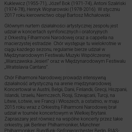
Kuklewicz (1955-71), Józef Bok (1971-74), Antoni Szaliński
(1974-78), Henryk Wojnarowski (1978-2016). W styczniu
2017 roku kierownictwo objął Bartosz Michałowski.
Głównym nurtem działalności artystycznej zespołu jest
udział w koncertach symfonicznych i oratoryjnych
z Orkiestrą Filharmonii Narodowej oraz a cappella na
macierzystej estradzie. Chór występuje tu wielokrotnie w
ciągu każdego sezonu, regularnie bierze udział w
Międzynarodowym Festiwalu Muzyki Współczesnej
„Warszawska Jesień” oraz w Międzynarodowym Festiwalu
„Wratislavia Cantans”.
Chór Filharmonii Narodowej prowadzi intensywną
działalność artystyczną na arenie międzynarodowej.
Koncertował w Austrii, Belgii, Danii, Finlandii, Grecji, Hiszpanii,
Islandii, Izraelu, Niemczech, Rosji, Szwajcarii, Turcji, na
Litwie, Łotwie, we Francji i Włoszech, a ostatnio, w maju
2015 roku wraz z Orkiestrą Filharmonii Narodowej brał
udział w tournée koncertowym w Wielkiej Brytanii.
Zapraszany jest również na wspólne koncerty przez takie
orkiestry, jak Berliner Philharmoniker, Münchner
Philharmoniker, Rundfunk-Sinfonieorchester Berlin, RIAS-