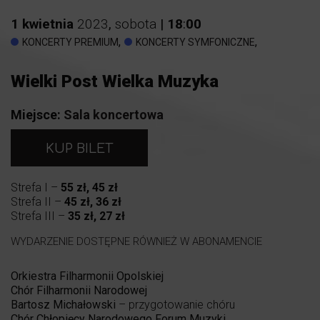
1
kwietnia
2023
,
sobota
|
18
:
00
,
,
KONCERTY PREMIUM
KONCERTY SYMFONICZNE
Wielki Post Wielka Muzyka
Miejsce:
Sala koncertowa
KUP BILET
Strefa I –
55 zł, 45 zł
Strefa II –
45 zł, 36 zł
Strefa III –
35 zł, 27 zł
WYDARZENIE DOSTĘPNE RÓWNIEŻ W ABONAMENCIE
Orkiestra Filharmonii Opolskiej
Chór Filharmonii Narodowej
Bartosz Michałowski
– przygotowanie chóru
Chór Chłopięcy Narodowego Forum Muzyki