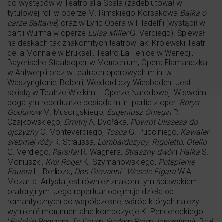
do występów w Teatro alla Scala (zadebiutował w
tytułowej roli w operze M. Rimskiego-Korsakowa
Bajka o
carze Sałtanie
) oraz w Lyric Opera w Filadelfii (wystąpił w
partii Wurma w operze
Luisa Miller
G. Verdiego). Śpiewał
na deskach tak znakomitych teatrów jak: Królewski Teatr
de la Monnaie w Brukseli, Teatro La Fenice w Wenecji,
Bayerische Staatsoper w Monachium, Opera Flamandzka
w Antwerpii oraz w teatrach operowych m.in. w
Waszyngtonie, Bolonii, Wexford czy Wiesbaden. Jest
solistą w Teatrze Wielkim – Operze Narodowej. W swoim
bogatym repertuarze posiada m.in. partie z oper:
Borys
Godunow
M. Musorgskiego,
Eugeniusz Oniegin
P.
Czajkowskiego,
Dmitrij
A. Dvořáka,
Powrót Ulissesa do
ojczyzny
C. Monteverdiego,
Tosca
G. Pucciniego,
Kawaler
srebrnej róży
R. Straussa,
Lombardczycy
,
Rigoletto
,
Otello
G. Verdiego,
Parsifal
R. Wagnera,
Straszny dwór
i
Halka
S.
Moniuszki,
Król Roger
K. Szymanowskiego,
Potępienie
Fausta
H. Berlioza,
Don Giovanni
i
Wesele Figara
W.A.
Mozarta. Artysta jest również znakomitym śpiewakiem
oratoryjnym. Jego repertuar obejmuje dzieła od
romantycznych po współczesne, wśród których należy
wymienić monumentalne kompozycje K. Pendereckiego
(
Polskie Requiem
,
Te Deum
,
Siedem Bram Jerozolimy
). Brał