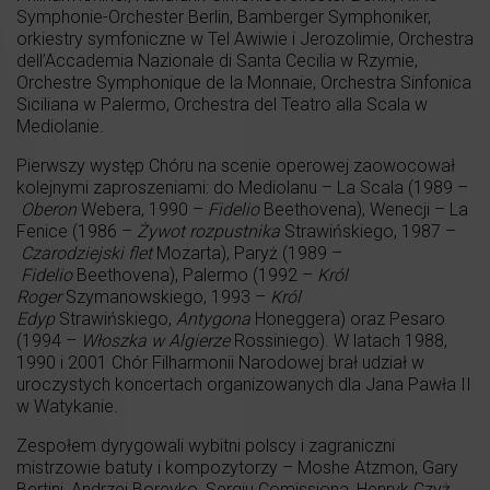
Symphonie-Orchester Berlin, Bamberger Symphoniker,
orkiestry symfoniczne w Tel Awiwie i Jerozolimie, Orchestra
dell’Accademia Nazionale di Santa Cecilia w Rzymie,
Orchestre Symphonique de la Monnaie, Orchestra Sinfonica
Siciliana w Palermo, Orchestra del Teatro alla Scala w
Mediolanie.
Pierwszy występ Chóru na scenie operowej zaowocował
kolejnymi zaproszeniami: do Mediolanu – La Scala (1989 –
Oberon
Webera, 1990 –
Fidelio
Beethovena), Wenecji – La
Fenice (1986 –
Żywot rozpustnika
Strawińskiego, 1987 –
Czarodziejski flet
Mozarta), Paryż (1989 –
Fidelio
Beethovena), Palermo (1992 –
Król
Roger
Szymanowskiego, 1993 –
Król
Edyp
Strawińskiego,
Antygona
Honeggera) oraz Pesaro
(1994 –
Włoszka w Algierze
Rossiniego). W latach 1988,
1990 i 2001 Chór Filharmonii Narodowej brał udział w
uroczystych koncertach organizowanych dla Jana Pawła II
w Watykanie.
Zespołem dyrygowali wybitni polscy i zagraniczni
mistrzowie batuty i kompozytorzy – Moshe Atzmon, Gary
Bertini, Andrzej Boreyko, Sergiu Comissiona, Henryk Czyż,