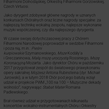
Filharmonii Dolnośląskiej, Orkiestrą Filharmonii Gorzowskiej,
Czech Virtuosi.
Jako dyrygent zdobywał główne nagrody w uznanych
konkursach Chóralnych oraz liczne nagrody specjalne: za
najlepszą technikę wokalną zespołu, najlepsze wykonanie
muzyki współczesnej, czy dla najlepszego dyrygenta.
W czasie swojej dotychczasowej pracy z Chórem
Filharmonii Narodowej poprowadził w siedzibie Filharmonii
i poza nią, m.in.:
Pieśni
kurpiowskie
Szymanowskiego,
Msze
Kodály’a
i Greczaninowa,
Małą mszę uroczystą
Rossiniego,
Mszę
Koronacyjną
Mozarta. Jako dyrektor Chóru w październiku
2017 przygotował zespół do światowego prawykonaniu
opery sakralnej
Mojżesz
Antona Rubinsteina (dyr. Michaił
Jurowski), a w lutym 2018 Chór pod jego batutą wziął
udział w projekcie PWM „100 na 100 – Muzyczne dekady
wolności”, nagrywając
Stabat Mater
Romana
Padlewskiego.
Brał również udział w przygotowaniach kilkunastu
koncertów wokalno-instrumentalnych Chóru i Orkiestry