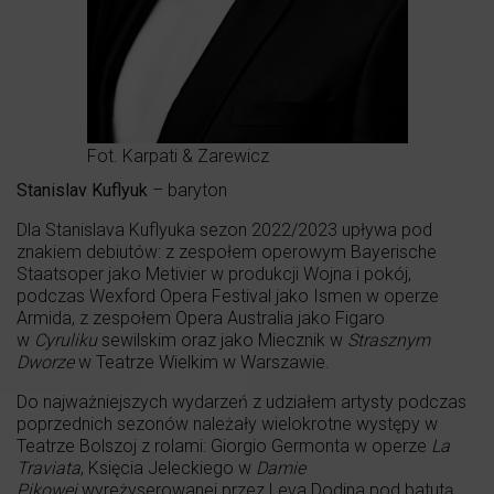
Fot. Karpati & Zarewicz
Stanislav Kuflyuk
– baryton
Dla Stanislava Kuflyuka sezon 2022/2023 upływa pod
znakiem debiutów: z zespołem operowym Bayerische
Staatsoper jako Metivier w produkcji Wojna i pokój,
podczas Wexford Opera Festival jako Ismen w operze
Armida, z zespołem Opera Australia jako Figaro
w
Cyruliku
sewilskim oraz jako Miecznik w
Strasznym
Dworze
w Teatrze Wielkim w Warszawie.
Do najważniejszych wydarzeń z udziałem artysty podczas
poprzednich sezonów należały wielokrotne występy w
Teatrze Bolszoj z rolami: Giorgio Germonta w operze
La
Traviata
, Księcia Jeleckiego w
Damie
Pikowej
wyreżyserowanej przez Leva Dodina pod batutą