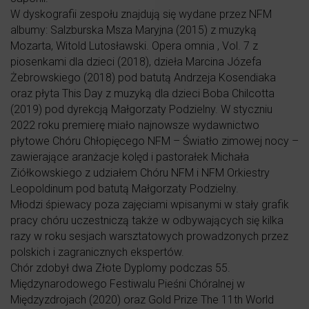
W dyskografii zespołu znajdują się wydane przez NFM
albumy: Salzburska Msza Maryjna (2015) z muzyką
Mozarta, Witold Lutosławski. Opera omnia , Vol. 7 z
piosenkami dla dzieci (2018), dzieła Marcina Józefa
Żebrowskiego (2018) pod batutą Andrzeja Kosendiaka
oraz płyta This Day z muzyką dla dzieci Boba Chilcotta
(2019) pod dyrekcją Małgorzaty Podzielny. W styczniu
2022 roku premierę miało najnowsze wydawnictwo
płytowe Chóru Chłopięcego NFM – Światło zimowej nocy –
zawierające aranżacje kolęd i pastorałek Michała
Ziółkowskiego z udziałem Chóru NFM i NFM Orkiestry
Leopoldinum pod batutą Małgorzaty Podzielny.
Młodzi śpiewacy poza zajęciami wpisanymi w stały grafik
pracy chóru uczestniczą także w odbywających się kilka
razy w roku sesjach warsztatowych prowadzonych przez
polskich i zagranicznych ekspertów.
Chór zdobył dwa Złote Dyplomy podczas 55.
Międzynarodowego Festiwalu Pieśni Chóralnej w
Międzyzdrojach (2020) oraz Gold Prize The 11th World