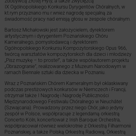
zdobywcą Złotej Płyty, a także zwycięzcą
IX Ogólnopolskiego Konkursu Dyrygentów Chóralnych, w
kt.rym przyznano mu r.wnież nagrodę specjalną za
świadomość pracy nad emisją głosu w zespole chóralnym.
Bartosz Michałowski jest założycielem, dyrektorem
artystycznym i dyrygentem Poznańskiego Chóru
Kameralnego, pomysłodawcą i dyrektorem
Ogólnopolskiego Konkursu Kompozytorskiego Opus 966,
twórcą warsztatów kompozytorskich dla dzieci i młodzieży
„Pisz muzykę – to proste!”, a także współautorem projektu
„Obrazogranie”, realizowanego z Muzeum Narodowym w
ramach Biennale sztuki dla dziecka w Poznaniu.
Wraz z Poznańskim Chórem Kameralnym był oklaskiwany
podczas prestiżowych konkursów w Niemczech i Francji,
otrzymał także I Nagrodę i Nagrodę Publiczności
Międzynarodowego Festiwalu Chóralnego w Neuchâtel
(Szwajcaria). Prowadzony przez niego Chór, jako jedyny
zespół w Polsce, współpracuje z legendarną orkiestrą
Concerto Köln, koncertował z Irish Baroque Orchestra,
współpracował również wielokrotnie z Orkiestrą Filharmonii
Poznańskiej, a także Polską Orkiestrą Radiową, Orkiestrą