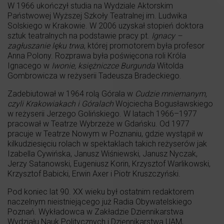
W 1966 ukończył studia na Wydziale Aktorskim
Państwowej Wyższej Szkoły Teatralnej im. Ludwika
Solskiego w Krakowie. W 2006 uzyskał stopień doktora
sztuk teatralnych na podstawie pracy pt.
Ignacy –
zagłuszanie lęku trwa
, której promotorem była profesor
Anna Polony. Rozprawa była poświęcona roli Króla
Ignacego w
Iwonie, księżniczce Burgunda
Witolda
Gombrowicza w reżyserii Tadeusza Bradeckiego.
Zadebiutował w 1964 rolą Górala w
Cudzie mniemanym,
czyli Krakowiakach i Góralach
Wojciecha Bogusławskiego
w reżyserii Jerzego Golińskiego. W latach 1966–1977
pracował w Teatrze Wybrzeże w Gdańsku. Od 1977
pracuje w Teatrze Nowym w Poznaniu, gdzie wystąpił w
kilkudziesięciu rolach w spektaklach takich reżyserów jak
Izabella Cywińska, Janusz Wiśniewski, Janusz Nyczak,
Jerzy Satanowski, Eugeniusz Korin, Krzysztof Warlikowski,
Krzysztof Babicki, Erwin Axer i Piotr Kruszczyński.
Pod koniec lat 90. XX wieku był ostatnim redaktorem
naczelnym nieistniejącego już Radia Obywatelskiego
Poznań. Wykładowca w Zakładzie Dziennikarstwa
Wydziału Nauk Politycznych i Dziennikarstwa UAM,