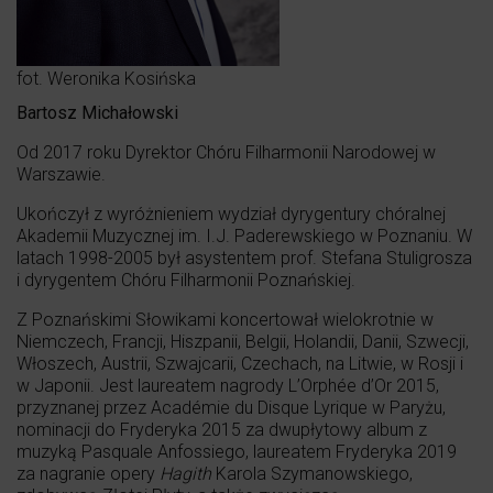
fot. Weronika Kosińska
Bartosz Michałowski
Od 2017 roku Dyrektor Chóru Filharmonii Narodowej w
Warszawie.
Ukończył z wyróżnieniem wydział dyrygentury chóralnej
Akademii Muzycznej im. I.J. Paderewskiego w Poznaniu. W
latach 1998-2005 był asystentem prof. Stefana Stuligrosza
i dyrygentem Chóru Filharmonii Poznańskiej.
Z Poznańskimi Słowikami koncertował wielokrotnie w
Niemczech, Francji, Hiszpanii, Belgii, Holandii, Danii, Szwecji,
Włoszech, Austrii, Szwajcarii, Czechach, na Litwie, w Rosji i
w Japonii. Jest laureatem nagrody L’Orphée d’Or 2015,
przyznanej przez Académie du Disque Lyrique w Paryżu,
nominacji do Fryderyka 2015 za dwupłytowy album z
muzyką Pasquale Anfossiego, laureatem Fryderyka 2019
za nagranie opery
Hagith
Karola Szymanowskiego,