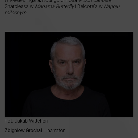
w
Weselu
Figara, Rodrigo di Posa w
Don Carlosie
,
Sharplessa w
Madama Butterfly
i Belcore’a w
Napoju
miłosnym
.
Fot. Jakub Wittchen
Zbigniew Grochal
– narrator