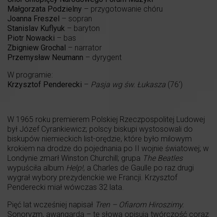
Małgorzata Podzielny
– przygotowanie chóru
Joanna Freszel
– sopran
Stanislav Kuflyuk
– baryton
Piotr Nowacki
– bas
Zbigniew Grochal
– narrator
Przemysław Neumann
– dyrygent
W programie:
Krzysztof Penderecki
–
Pasja wg św. Łukasza
(76′)
W 1965 roku premierem Polskiej Rzeczpospolitej Ludowej
był Józef Cyrankiewicz; polscy biskupi wystosowali do
biskupów niemieckich list-orędzie, które było milowym
krokiem na drodze do pojednania po II wojnie światowej; w
Londynie zmarł Winston Churchill; grupa
The Beatles
wypuściła album
Help!
, a Charles de Gaulle po raz drugi
wygrał wybory prezydenckie we Francji. Krzysztof
Penderecki miał wówczas 32 lata.
Pięć lat wcześniej napisał
Tren – Ofiarom Hiroszimy.
Sonoryzm, awangarda – te słowa opisują twórczość coraz