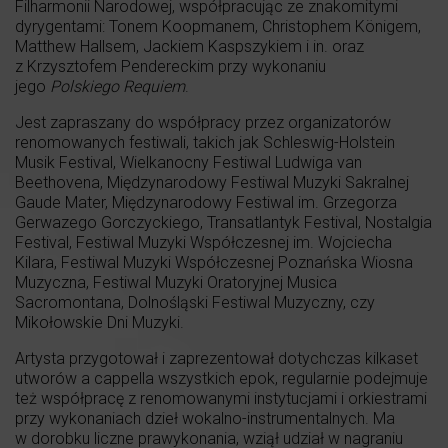
Filharmonii Narodowej, współpracując ze znakomitymi
dyrygentami: Tonem Koopmanem, Christophem Königem,
Matthew Hallsem, Jackiem Kaspszykiem i in. oraz
z Krzysztofem Pendereckim przy wykonaniu
jego
Polskiego Requiem
.
Jest zapraszany do współpracy przez organizatorów
renomowanych festiwali, takich jak Schleswig-Holstein
Musik Festival, Wielkanocny Festiwal Ludwiga van
Beethovena, Międzynarodowy Festiwal Muzyki Sakralnej
Gaude Mater, Międzynarodowy Festiwal im. Grzegorza
Gerwazego Gorczyckiego, Transatlantyk Festival, Nostalgia
Festival, Festiwal Muzyki Współczesnej im. Wojciecha
Kilara, Festiwal Muzyki Współczesnej Poznańska Wiosna
Muzyczna, Festiwal Muzyki Oratoryjnej Musica
Sacromontana, Dolnośląski Festiwal Muzyczny, czy
Mikołowskie Dni Muzyki.
Artysta przygotował i zaprezentował dotychczas kilkaset
utworów a cappella wszystkich epok, regularnie podejmuje
też współpracę z renomowanymi instytucjami i orkiestrami
przy wykonaniach dzieł wokalno-instrumentalnych. Ma
w dorobku liczne prawykonania, wziął udział w nagraniu