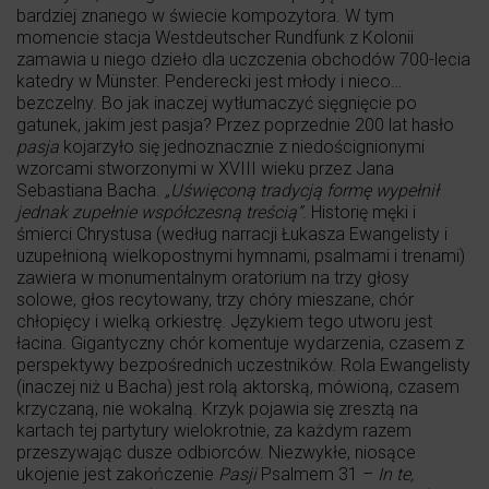
bardziej znanego w świecie kompozytora. W tym
momencie stacja Westdeutscher Rundfunk z Kolonii
zamawia u niego dzieło dla uczczenia obchodów 700-lecia
katedry w Münster. Penderecki jest młody i nieco…
bezczelny. Bo jak inaczej wytłumaczyć sięgnięcie po
gatunek, jakim jest pasja? Przez poprzednie 200 lat hasło
pasja
kojarzyło się jednoznacznie z niedoścignionymi
wzorcami stworzonymi w XVIII wieku przez Jana
Sebastiana Bacha.
„Uświęconą tradycją formę wypełnił
jednak zupełnie współczesną treścią”
. Historię męki i
śmierci Chrystusa (według narracji Łukasza Ewangelisty i
uzupełnioną wielkopostnymi hymnami, psalmami i trenami)
zawiera w monumentalnym oratorium na trzy głosy
solowe, głos recytowany, trzy chóry mieszane, chór
chłopięcy i wielką orkiestrę. Językiem tego utworu jest
łacina. Gigantyczny chór komentuje wydarzenia, czasem z
perspektywy bezpośrednich uczestników. Rola Ewangelisty
(inaczej niż u Bacha) jest rolą aktorską, mówioną, czasem
krzyczaną, nie wokalną. Krzyk pojawia się zresztą na
kartach tej partytury wielokrotnie, za każdym razem
przeszywając dusze odbiorców. Niezwykłe, niosące
ukojenie jest zakończenie
Pasji
Psalmem 31 –
In te,