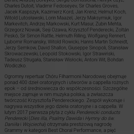
Charles Dutoit, Vladimir Fedoseyev, Sir Charles Groves,
Jacek Kaspszyk, Kazimierz Kord, Jan Krenz, Helmut Koch,
Witold Lutosławski, Lorin Maazel, Jerzy Maksymiuk, Igor
Markevitch, Andrzej Markowski, Kurt Masur, Zubin Mehta,
Grzegorz Nowak, Seiji Ozawa, Krzysztof Penderecki, Zoltán
Peskó, Sir Simon Rattle, Helmuth Rilling, Wolfgang Rennert,
Ljubomir Romansky, Witold Rowicki, Hanns Martin Schneidt,
Jerzy Semkow, David Shallon, Giuseppe Sinopoli, Stanisław
Skrowaczewski, Leopold Stokowski, Igor Strawiński,
Tadeusz Strugała, Stanisław Wisłocki, Antoni Wit, Bohdan
Wodiczko.
Ogromny repertuar Chóru Filharmonii Narodowej obejmuje
ponad 400 dzieł oratoryjnych i utworów a cappella rożnych
epok – od średniowiecza do współczesności. Szczególne
miejsce zajmuje w nim muzyka polska, a zwłaszcza
twórczość Krzysztofa Pendereckiego. Zespół wykonuje i
nagrywa wszystkie jego dzieła oratoryjne i a cappella. W
lutym 2017 pierwsza płyta z cyklu
Penderecki conducts
Penderecki
(
Dies illa, Psalmy Dawida
i
Hymny do św.
Daniiła
i
Wojciecha
) otrzymała prestiżową nagrodę
Grammy w kategorii Best Choral Performance, a pięć