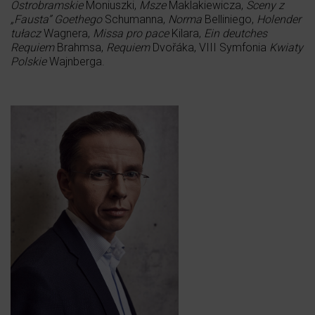
Ostrobramskie
Moniuszki,
Msze
Maklakiewicza,
Sceny z
„Fausta” Goethego
Schumanna,
Norma
Belliniego,
Holender
tułacz
Wagnera,
Missa pro pace
Kilara,
Ein deutches
Requiem
Brahmsa,
Requiem
Dvořáka, VIII Symfonia
Kwiaty
Polskie
Wajnberga.