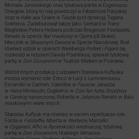
Michaila Jurowskiego oraz tytułowa partia w Eugeniuszu
Onieginie, którą to rolę powtórzył w Filharmonii Paryskiej
oraz w Halle aux Grains w Tuluzie pod dyrekcją Tugana
Sokhieva. Zadebiutował także jako: Gerhard w Trans-
Maghrebie Petera Herbera podczas Bregenzer Festspiele,
Renato w operze
Bal maskowy
w Opera på Skäret,
Miecznik w
Strasznym Dworze
w Operze Narodowej. Brał
również udział w operach Weinberga
Portret i Figaro
się
rozwodzi w reżyserii Davida Pountneya, spiewał tytułową
partię w
Don Giovannim
w Teatrze Wielkim w Poznaniu.
Wśród innych produkcji z udziałem Stanislava Kuflyuka
można wymienić role: Enrico w Łucji z
Lammermooru
,
Escamillo w Carmen, Valentine w
Fauście
, Janusza
w
Halce
Moniuszki, Guglielmo w
Così fan tutte
, Gryaznoy
w
Carskiej narzeczonej
, Roberta w
Jolancie
, Renato w
Balu
maskowym
i wiele innych.
Stanislav Kuflyuk ma również w swoim repertuarze role:
Forda w
Falstaffie
, Alberta w
Werterze
, Marcello
w
Cyganerii
, Alfio w
Rycerskości wieśniaczej
, tytułową
partię w
Don Giovannim
, Hrabiego Almaviva