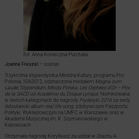
fot. Anna Konieczna-Purchała
Joanna Freszel
– sopran
Trzykrotna stypendystka Ministra Kultury, programu Pro
Polonia, ISA2012, odznaczona medalem
Magna cum
Laude,
Stypendium
M
ł
oda Polska
,
Les Orphées d’Or – Prix
de la SACD od Académie du Disque Lyrique
. Nominowana
w dwóch kategoriach do nagrody
Fryderyki 2016
za swój
debiutancki album
real life song;
zdobywczyni Paszportu
Polityki. Wykładowczyni na UMFC w Warszawie oraz w
Akademii Muzycznej im. K. Szymanowskiego w
Katowicach.
Otrzymała nagrodę Koryfeusz za udział w
Drachu
A.