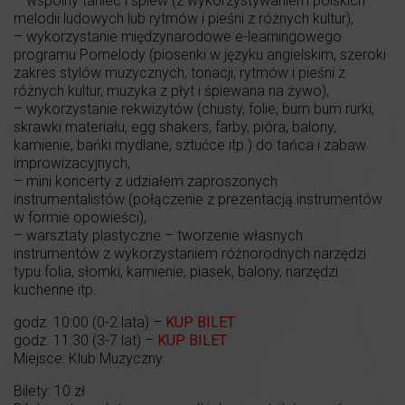
– wspólny taniec i śpiew (z wykorzystywaniem polskich
melodii ludowych lub rytmów i pieśni z różnych kultur),
– wykorzystanie międzynarodowe e-learningowego
programu Pomelody (piosenki w języku angielskim, szeroki
zakres stylów muzycznych, tonacji, rytmów i pieśni z
różnych kultur, muzyka z płyt i śpiewana na żywo),
– wykorzystanie rekwizytów (chusty, folie, bum bum rurki,
skrawki materiału, egg shakers, farby, pióra, balony,
kamienie, bańki mydlane, sztućce itp.) do tańca i zabaw
improwizacyjnych,
– mini koncerty z udziałem zaproszonych
instrumentalistów (połączenie z prezentacją instrumentów
w formie opowieści),
– warsztaty plastyczne – tworzenie własnych
instrumentów z wykorzystaniem różnorodnych narzędzi
typu folia, słomki, kamienie, piasek, balony, narzędzi
kuchenne itp.
godz. 10:00 (0-2 lata) –
KUP BILET
godz. 11:30 (3-7 lat) –
KUP BILET
Miejsce: Klub Muzyczny
Bilety: 10 zł