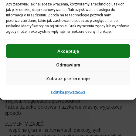
Aby zapewnić jak najlepsze wrażenia, korzystamy z technologii, takich
jak pliki cookie, do przechowywania i/lub uzyskiwania dostępu do
CO WYRÓŻNIA Power of Melody ?
informacji o urządzeniu. Zgoda na te technologie pozwoli nam
ZAŁOŻENIA
przetwarzać dane, takie jak zachowanie podczas przeglądania lub
Program zajęć opiera się na założeniu, iż wszystkie dzieci
unikalne identyfikatory na tej stronie. Brak wyrażenia zgody lub wycofanie
są uzdolnione muzycznie. Poprzez realne doświadczenia
zgody może niekorzystnie wpłynąć na niektóre cechy i funkcje.
muzykowania, a nie tylko wiedzę o muzyce, program
wprowadza dzieci w świat tworzenia muzyki, a nie tylko
biernego percypowania go. Kluczowy dla założeń
Akceptuję
programu jest fakt, iż małe dzieci uczą się najskuteczniej,
naśladując swoje najpotężniejsze autorytety, jakimi są
Odmawiam
rodzice czy opiekunowie. To właśnie oni pokazują im jak
aktywnie tworzyć muzykę – nawet jeśli nie są „uzdolnieni
muzycznie”!
Zobacz preferencje
OCZEKIWANIA
Polityka prywatności
Nie oczekujemy, że dzieci podczas zajęć będą siedzieć w
miejscu. Mogą czuć się swobodnie!
Każde dziecko odkrywa muzykę we własny, wyjątkowy
sposób.
ELEMENTY ZAJĘĆ
– wspólna gra na instrumentach perkusyjnych,