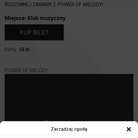
RODZINNEJ ZABAWY Z POWER OF MELODY!
Miejsce:
Klub muzyczny
KUP BILET
Bilety:
10 zł
POWER OF MELODY
Zarządzaj zgodą