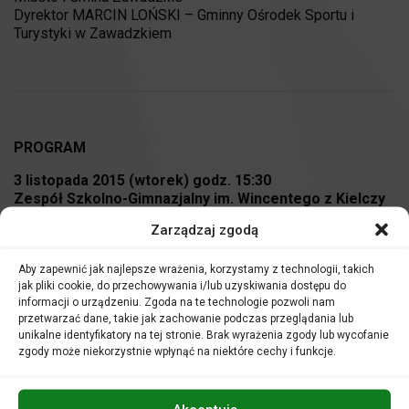
Dyrektor MARCIN LOŃSKI – Gminny Ośrodek Sportu i
Turystyki w Zawadzkiem
PROGRAM
3 listopada 2015 (wtorek) godz. 15:30
Zespół Szkolno-Gimnazjalny im. Wincentego z Kielczy
Monika Targowska – flet
Zarządzaj zgodą
Joanna Wąsiak – fortepian
W programie:
Aby zapewnić jak najlepsze wrażenia, korzystamy z technologii, takich
Jak brzmią dawne instrumenty? Czy słyszysz różnicę?
jak pliki cookie, do przechowywania i/lub uzyskiwania dostępu do
informacji o urządzeniu. Zgoda na te technologie pozwoli nam
przetwarzać dane, takie jak zachowanie podczas przeglądania lub
unikalne identyfikatory na tej stronie. Brak wyrażenia zgody lub wycofanie
8 listopada 2015 (niedziela) godz. 15:30
zgody może niekorzystnie wpłynąć na niektóre cechy i funkcje.
Kościół pw. św. Bartłomieja w Kielczy
Recital wokalny
Concerto delle Donne