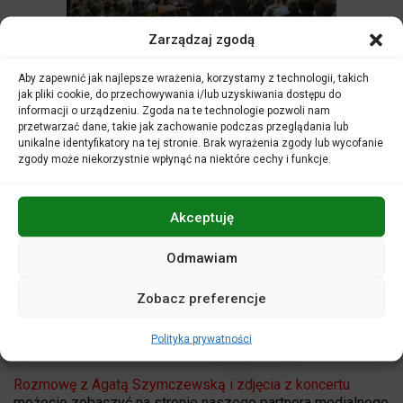
Zarządzaj zgodą
Ianuguracja 26. Śląskiego Festiwalu im.
Aby zapewnić jak najlepsze wrażenia, korzystamy z technologii, takich
L.van Beethovena w Głogówku © [fot.
jak pliki cookie, do przechowywania i/lub uzyskiwania dostępu do
Małgorzata Ślusarczyk]
informacji o urządzeniu. Zgoda na te technologie pozwoli nam
przetwarzać dane, takie jak zachowanie podczas przeglądania lub
Tegorocznym otwarciem był koncert skrzypcowy patrona
unikalne identyfikatory na tej stronie. Brak wyrażenia zgody lub wycofanie
zgody może niekorzystnie wpłynąć na niektóre cechy i funkcje.
festiwalu w wykonaniu Agaty Szymczewskiej, towarzyszyła
jej Orkiestra Symfoniczna Filharmonii Opolskiej pod batutą
Przemysława Neumanna. Drugim dziełem, obok koncertu
Akceptuję
skrzypcowego, była I symfonia g-moll Witolda
Maliszewskiego czyli jedno z dzieł, które ma się znaleźć
Odmawiam
na opracowywanej aktualnie przez filharmoników płycie.
Zobacz preferencje
– Dzisiejszy koncert był niewątpliwie wyjątkowym
przeżyciem – mówi Agata Szymczewska. – I ze względu
na fakt, że w kościele, w którym był wykonywany, ponad
Polityka prywatności
200 lat temu przebywał sam Beethoven.
Rozmowę z Agatą Szymczewską i zdjęcia z koncertu
możecie zobaczyć na stronie naszego partnera medialnego