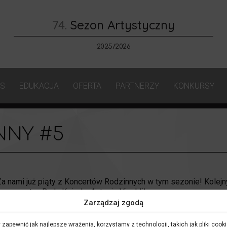
74.
Sezon Artystyczny
2025/2026
AS
EDUKACJA
OFERTA
PARTNERZY
KONKURSY
NNY #5
Za nami już piąty z Koncertów Rodzinnych w tym sezonie! Kole
kompozytor, Rudy Ksiądz, Antonio Vivaldi!
Zarządzaj zgodą
Orkiestra pod dyrekcją Przemysława Neumanna była nieco mniej 
orkiestry w baroku), ale mieliśmy za to kilku niesamowitych goś
 zapewnić jak najlepsze wrażenia, korzystamy z technologii, takich jak pliki cooki