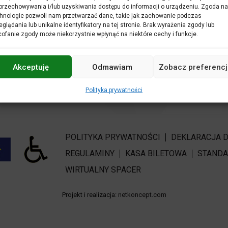
oncertmistrzyni Orkiestry FO, na obojach zagrali Wiktoria Ulatow
przechowywania i/lub uzyskiwania dostępu do informacji o urządzeniu. Zgoda na
barokowej sukni zaśpiewała Magdalena Wachowska. Niespodziew
hnologie pozwoli nam przetwarzać dane, takie jak zachowanie podczas
– Nutka! W tej roli wystąpiła Jagoda Wachowska. A o wszystkim
eglądania lub unikalne identyfikatory na tej stronie. Brak wyrażenia zgody lub
ofanie zgody może niekorzystnie wpłynąć na niektóre cechy i funkcje.
Zapraszamy do galerii zdjęć na Facebooku.
Akceptuję
Odmawiam
Zobacz preferencj
OPUBLIKOWANO
26 LUTEGO 2019
Polityka prywatności
POLITYKA PRYWATNOŚCI
DEKLARACJA 
REGULAMINY
KASA BILETOWA
STANDA
WIRTUALNY SPACER
Projekt i realizacja:
netkoncept.com