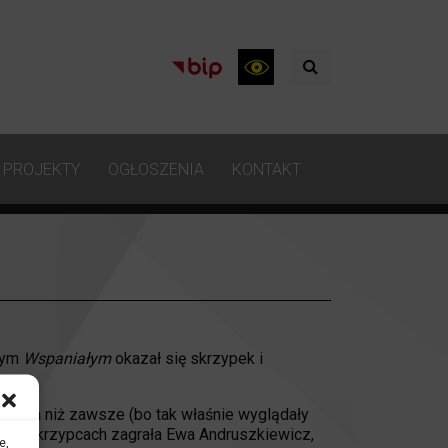
PROJEKTY
OGŁOSZENIA
KONTAKT
jnym
Wspaniałym
okazał się skrzypek i
liczna niż zawsze (bo tak właśnie wyglądały
ci: na skrzypcach zagrała Ewa Andruszkiewicz,
e,