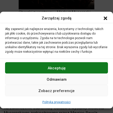
Obrazki z wystawy – Modest Musorgski
Zarządzaj zgodą
Ostatni marcowy koncert symfoniczny rozpoczęła
Uwertura
Grażyny Bacewicz, którą uczciliśmy 110. rocznicę urodzin i
Aby zapewnić jak najlepsze wrażenia, korzystamy z technologii, takich
50. rocznicę śmierci kompozytorki.
jak pliki cookie, do przechowywania i/lub uzyskiwania dostępu do
informacji o urządzeniu. Zgoda na te technologie pozwoli nam
Gwiazdą wieczoru był Bartosz Koziak, którego opolska
przetwarzać dane, takie jak zachowanie podczas przeglądania lub
publiczność miała okazję już wcześniej poznać nie tylko
unikalne identyfikatory na tej stronie. Brak wyrażenia zgody lub wycofanie
jako solistę ale też wykładowcę kursów muzycznych. Wraz
zgody może niekorzystnie wpłynąć na niektóre cechy i funkcje.
z towarzyszeniem Orkiestry Symfonicznej Filharmonii
Opolskiej pod dyrekcję Przemysława Neumanna wykonał I
Koncert wiolonczelowy Es-dur op. 107 Dymitra
Akceptuję
Szostakowicza – była to wspaniała interpretacja dzieła,
wymagająca zarówno od wykonawcy jak i publiczności
Odmawiam
skupienia i perfekcyjnej analizy dzieła muzycznego.
Salę wypełnili nie tylko melomanii Filharmonii jak również
Zobacz preferencje
młodzież, która skorzystała z biletów w ramach programu
Filharmonia/ostrożnie, wciąga!!!
Polityka prywatności
Na zakończenie zabrzmiały
Obrazki z wystawy
Modesta
Musorgskiego zorkiestrowane przez Maurice Ravela,