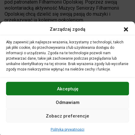
pod patronatem Filharmonii Opolskiej. Poprzez swoją
wolontariacką aktywność Muzycy Seniorzy Filharmonii
Opolskiej chcą dzielić się swoją pasją do muzyki i
przekazywać ją kolejnym pokoleniom.
W każdym sezonie artystycznym Muzycy Seniorzy
Zarządzaj zgodą
Filharmonii Opolskiej wraz z zaprzyjaźnionymi artystami,
przygotowują autorskie programy koncertów
Aby zapewnić jak najlepsze wrażenia, korzystamy z technologii, takich
dla najmłodszych melomanów.
jak pliki cookie, do przechowywania i/lub uzyskiwania dostępu do
Koncerty kierowane są szczególnie do dzieci w wieku 3-6
informacji o urządzeniu. Zgoda na te technologie pozwoli nam
lat wraz z rodzinami oraz dla zorganizowanych grup
przetwarzać dane, takie jak zachowanie podczas przeglądania lub
przedszkolnych.
unikalne identyfikatory na tej stronie. Brak wyrażenia zgody lub wycofanie
zgody może niekorzystnie wpłynąć na niektóre cechy i funkcje.
facebook.com/FilharmonicyDzieciom
Akceptuję
Odmawiam
Zobacz preferencje
Polityka prywatności