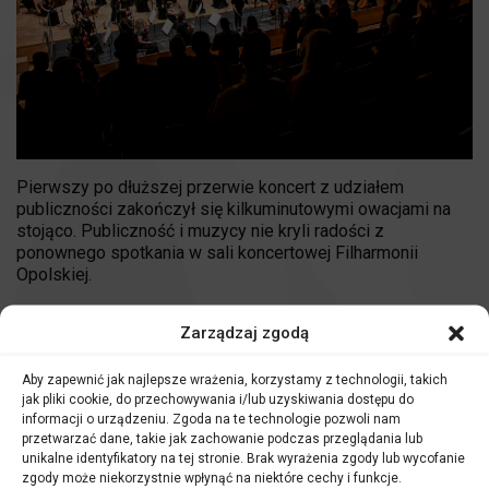
Pierwszy po dłuższej przerwie koncert z udziałem
publiczności zakończył się kilkuminutowymi owacjami na
stojąco. Publiczność i muzycy nie kryli radości z
ponownego spotkania w sali koncertowej Filharmonii
Opolskiej.
Koncert
U progu kariery
był koncertem dyplomowym Hanny
Zarządzaj zgodą
Hurkot, która właśnie ukończyła studia na kierunku
dyrygentura symfoniczno-operowa w Akademii Muzycznej
im. I.J. Paderewskiego w Poznaniu, gdzie kształciła się w
Aby zapewnić jak najlepsze wrażenia, korzystamy z technologii, takich
klasie prof. AM. Przemysława Neumanna. W rozmowie z
jak pliki cookie, do przechowywania i/lub uzyskiwania dostępu do
informacji o urządzeniu. Zgoda na te technologie pozwoli nam
Radiem Opole młoda dyrygentka tuż po koncercie
przetwarzać dane, takie jak zachowanie podczas przeglądania lub
przyznała:
unikalne identyfikatory na tej stronie. Brak wyrażenia zgody lub wycofanie
zgody może niekorzystnie wpłynąć na niektóre cechy i funkcje.
– Cała się trzęsę, każdy palec mi się trzęsie, choć w radiu