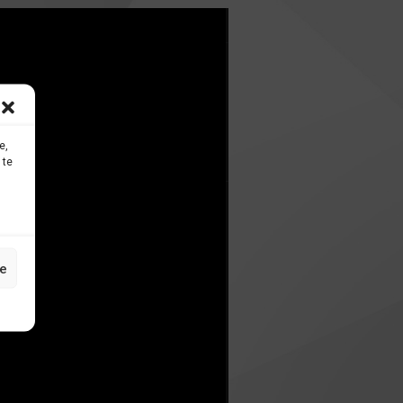
e,
 te
e