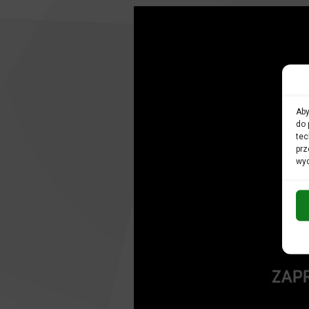
Aby
do 
tec
prz
wyc