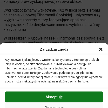
kompozytorów zyskają nowe, jazzowe oblicze.
Cykl rozpoczynamy wakacyjnie, i już w lipcu oraz sierpniu
na scenie klubowej Filharmonii Opolskiej usłyszymy trzy
wyjątkowe koncerty – trzy fascynujące spotkania
muzyczne, każde dedykowane innemu wybitnemu twórcy
klasycznemu.
W przestrzeni klubowej naszej Filharmonii jazz spotka się z
tradycją, a improwizacja z kompozycją. Wyjątkowi artyści,
przedstawiciele polskiej sceny jazzowej, podejmą się
Zarządzaj zgodą
stworzenia autorskich aranżacji dzieł wielkich mistrzów
muzyki klasycznej.
Aby zapewnić jak najlepsze wrażenia, korzystamy z technologii, takich
jak pliki cookie, do przechowywania i/lub uzyskiwania dostępu do
Harmonogram koncertów:
informacji o urządzeniu. Zgoda na te technologie pozwoli nam
przetwarzać dane, takie jak zachowanie podczas przeglądania lub
19.07.2025 (sobota)
–
Karłowicz Reimagined
–
unikalne identyfikatory na tej stronie. Brak wyrażenia zgody lub wycofanie
Szuba & Dziadkowiec Collective
zgody może niekorzystnie wpłynąć na niektóre cechy i funkcje.
25.07.2025 (piątek)
–
Satie 2.0
Unleashed
Cooperation
Akceptuję
23.08.2025
(sobota)
–
Opera Wagnera spotyka
jazz –
Bartosz Smorągiewicz z zespołem
Odmawiam