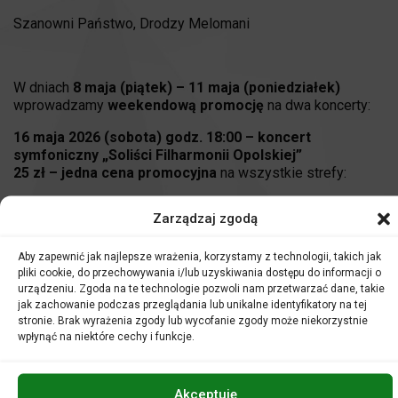
Szanowni Państwo, Drodzy Melomani
W dniach
8 maja (piątek) – 11 maja (poniedziałek)
wprowadzamy
weekendową promocję
na dwa koncerty:
16 maja 2026 (sobota) godz. 18:00 – koncert
symfoniczny „Soliści Filharmonii Opolskiej”
25 zł – jedna cena promocyjna
na wszystkie strefy:
https://bilety.filharmonia.opole.pl/rezerwacja/numerowane.htm
Zarządzaj zgodą
id=1059&identyfikator=3db3fc27beaa154aa0031e50001211
Wydarzenie pod Patronatem honorowym Ambasady
Aby zapewnić jak najlepsze wrażenia, korzystamy z technologii, takich jak
Republiki Łotewskiej w Rzeczypospolitej Polskiej.
pliki cookie, do przechowywania i/lub uzyskiwania dostępu do informacji o
urządzeniu. Zgoda na te technologie pozwoli nam przetwarzać dane, takie
26 maja 2026 (wtorek) godz. 19:00 – Stulecie urodzin
jak zachowanie podczas przeglądania lub unikalne identyfikatory na tej
Milesa Davisa. Zabierz mamę do Filharmonii
stronie. Brak wyrażenia zgody lub wycofanie zgody może niekorzystnie
wpłynąć na niektóre cechy i funkcje.
25 zł – jedna cena promocyjna
:
https://filharmonia.opole.pl/wydarzenia/stulecie-urodzin-
milesa-davisa-zabierz-mame-do-filharmonii/
Akceptuję