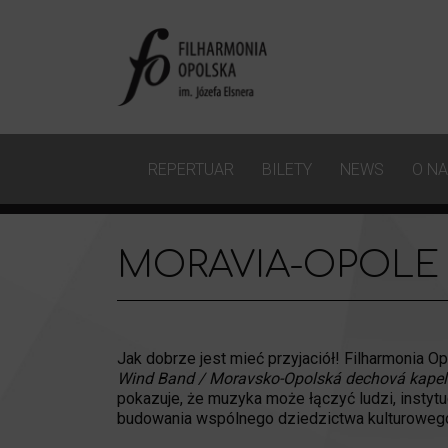
REPERTUAR
BILETY
NEWS
O N
MORAVIA-OPOLE
Jak dobrze jest mieć przyjaciół! Filharmonia 
Wind Band / Moravsko-Opolská dechová kape
pokazuje, że muzyka może łączyć ludzi, instyt
budowania wspólnego dziedzictwa kulturowego.