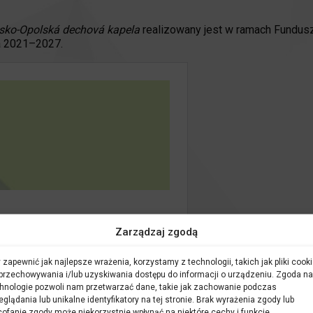
sko-Opolská dechová kapela
realizowany jest w ramach Fundusz
a 2021–2027.
Zarządzaj zgodą
 zapewnić jak najlepsze wrażenia, korzystamy z technologii, takich jak pliki cooki
przechowywania i/lub uzyskiwania dostępu do informacji o urządzeniu. Zgoda na
hnologie pozwoli nam przetwarzać dane, takie jak zachowanie podczas
eglądania lub unikalne identyfikatory na tej stronie. Brak wyrażenia zgody lub
ofanie zgody może niekorzystnie wpłynąć na niektóre cechy i funkcje.