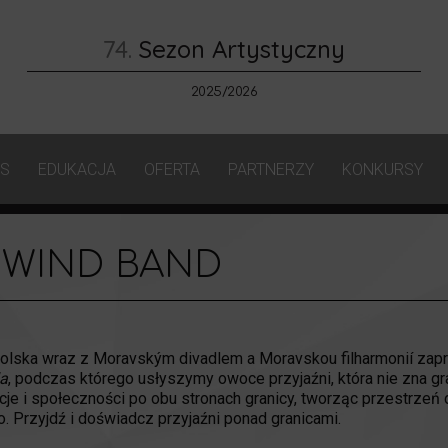
74.
Sezon Artystyczny
2025/2026
AS
EDUKACJA
OFERTA
PARTNERZY
KONKURSY
 WIND BAND
Opolska wraz z Moravským divadlem a Moravskou filharmonií zap
la
, podczas którego usłyszymy owoce przyjaźni, która nie zna gr
ucje i społeczności po obu stronach granicy, tworząc przestrze
 Przyjdź i doświadcz przyjaźni ponad granicami.