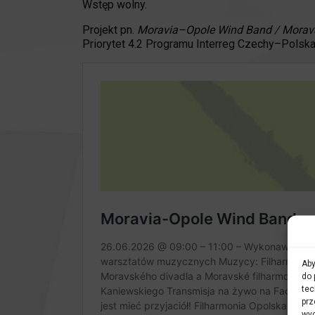
Wstęp wolny.
Projekt pn.
Moravia–Opole Wind Band / Morav
Priorytet 4.2 Programu Interreg Czechy–Polsk
Aby
do 
tec
prz
wyc