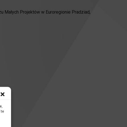
u Małych Projektów w Euroregionie Pradziad,
e,
 te