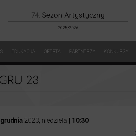
74.
Sezon Artystyczny
2025/2026
AS
EDUKACJA
OFERTA
PARTNERZY
KONKURSY
 GRU 23
grudnia
2023
,
niedziela
|
10
:
30