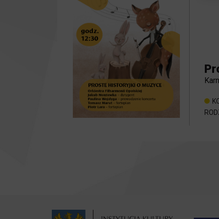
Pr
Kar
K
ROD