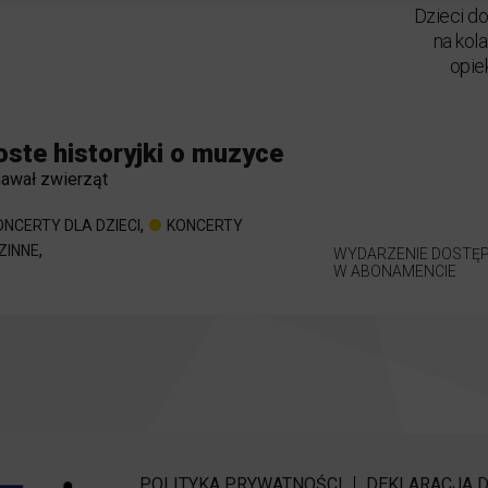
Dzieci do
na kol
opie
oste historyjki o muzyce
nawał zwierząt
,
ONCERTY DLA DZIECI
KONCERTY
,
ZINNE
WYDARZENIE DOSTĘ
W ABONAMENCIE
POLITYKA PRYWATNOŚCI
DEKLARACJA 