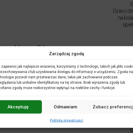
S
Dzieci do
na kol
opie
oste historyjki o muzyce
Zarządzaj zgodą
nawał zwierząt
 zapewnić jak najlepsze wrażenia, korzystamy z technologii, takich jak pliki cooki
,
ONCERTY DLA DZIECI
KONCERTY
przechowywania i/lub uzyskiwania dostępu do informacji o urządzeniu. Zgoda na
,
ZINNE
WYDARZENIE DOSTĘ
hnologie pozwoli nam przetwarzać dane, takie jak zachowanie podczas
W ABONAMENCIE
eglądania lub unikalne identyfikatory na tej stronie. Brak wyrażenia zgody lub
ofanie zgody może niekorzystnie wpłynąć na niektóre cechy i funkcje.
Akceptuję
Odmawiam
Zobacz preferencj
grudnia
2023
,
niedziela
|
12
:
30
Polityka prywatności
S