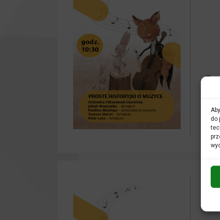
Pr
Kar
Aby
K
do 
ROD
tec
prz
wyc
17