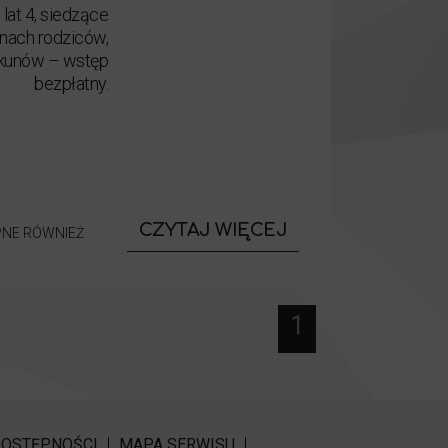
 lat 4, siedzące
anach rodziców,
kunów – wstęp
bezpłatny.
o wydarzeniu
CZYTAJ WIĘCEJ
PNE RÓWNIEŻ
Proste histor
1
DOSTĘPNOŚCI
MAPA SERWISU