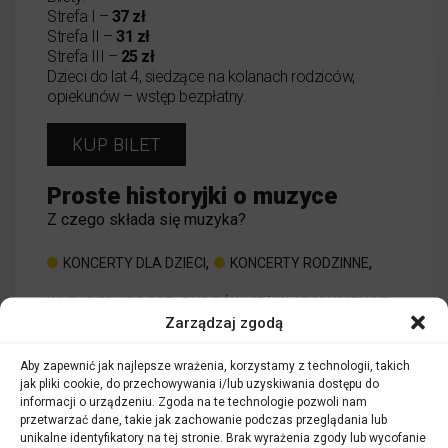
Strefa I –
37 zł
Strefa II –
31 zł
Strefa III –
25 zł
Dzieci do lat 4, siedzące na kolanach rodziców,
opiekunów – wstęp bezpłatny.
KUP BILET
Proste historyjki o muzyce
Z czego składa się muzyka?
,
,
KONCERTY DLA DZIECI
KONCERTY RODZINNE
WYDARZENIE DOSTĘPNE RÓWNIEŻ W ABONAMENCIE
Zarządzaj zgodą
o wydarzeniu
CZYTAJ WIĘCEJ
Aby zapewnić jak najlepsze wrażenia, korzystamy z technologii, takich
Proste histo
jak pliki cookie, do przechowywania i/lub uzyskiwania dostępu do
informacji o urządzeniu. Zgoda na te technologie pozwoli nam
przetwarzać dane, takie jak zachowanie podczas przeglądania lub
unikalne identyfikatory na tej stronie. Brak wyrażenia zgody lub wycofanie