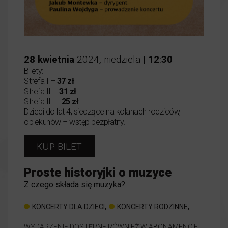
28
kwietnia
2024
,
niedziela
|
12
:
30
Bilety:
Strefa I –
37 zł
Strefa II –
31 zł
Strefa III –
25 zł
Dzieci do lat 4, siedzące na kolanach rodziców,
opiekunów – wstęp bezpłatny.
KUP BILET
Proste historyjki o muzyce
Z czego składa się muzyka?
,
,
KONCERTY DLA DZIECI
KONCERTY RODZINNE
WYDARZENIE DOSTĘPNE RÓWNIEŻ W ABONAMENCIE