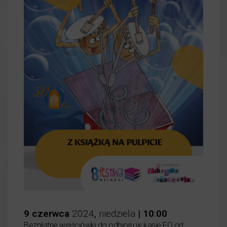
9
czerwca
2024
,
niedziela
|
10
:
00
Bezpłatne wejściówki do odbioru w kasie FO od