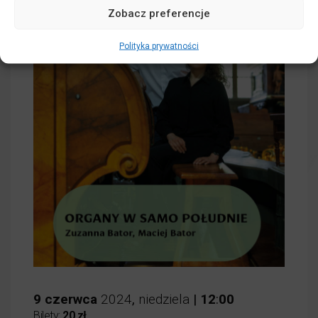
Zobacz preferencje
Polityka prywatności
9
czerwca
2024
,
niedziela
|
12
:
00
Bilety:
20 zł