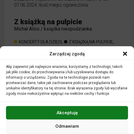
07.06.2024. Ilość miejsc ograniczona.
Z książką na pulpicie
Michał Alico / książka niespodzianka
,
,
KONCERTY DLA DZIECI
Z KSIĄŻKĄ NA PULPICIE
Zarządzaj zgodą
o wydarzeniu
CZYTAJ WIĘCEJ
Aby zapewnić jak najlepsze wrażenia, korzystamy z technologii, takich
Z książką na
jak pliki cookie, do przechowywania i/lub uzyskiwania dostępu do
informacji o urządzeniu. Zgoda na te technologie pozwoli nam
przetwarzać dane, takie jak zachowanie podczas przeglądania lub
unikalne identyfikatory na tej stronie. Brak wyrażenia zgody lub wycofanie
zgody może niekorzystnie wpłynąć na niektóre cechy i funkcje.
Akceptuję
Odmawiam