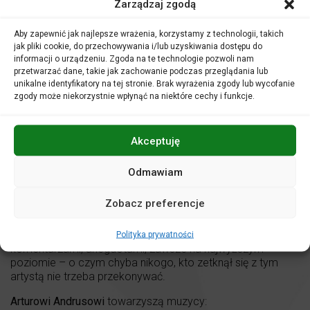
Zarządzaj zgodą
Aby zapewnić jak najlepsze wrażenia, korzystamy z technologii, takich
Bilety
80 zł
jak pliki cookie, do przechowywania i/lub uzyskiwania dostępu do
informacji o urządzeniu. Zgoda na te technologie pozwoli nam
przetwarzać dane, takie jak zachowanie podczas przeglądania lub
Zapraszamy na Recital Kabaretowy Artura Andrusa, w
unikalne identyfikatory na tej stronie. Brak wyrażenia zgody lub wycofanie
którym usłyszymy znane, lubiane, wciąż przez publiczność
zgody może niekorzystnie wpłynąć na niektóre cechy i funkcje.
oczekiwane utwory, będące już niekwestionowanymi
przebojami piosenki kabaretowej. Pojawią się także nowe,
pochodzące z premierowego Albumu pt.
Sokratesa 18
. O
Akceptuję
podróżach – dalekich i bliskich. O miejscach. Takich, w
których autor był
Odmawiam
i takich, w których go nie było, bo niektóre nawet nie
istnieją. O uczuciach. Własnych i cudzych. Przeżytych,
Zobacz preferencje
zauważonych, zasłyszanych i zmyślonych. Trochę
poważnie i trochę nie.
Piosenki będą przeplatane wierszami, humorystycznymi
Polityka prywatności
komentarzami, anegdotami, zawsze na najwyższym
poziomie – o czym chyba nikogo, kto zetknął się z tym
artystą nie trzeba przekonywać.
Arturowi Andrusowi
towarzyszą muzycy: