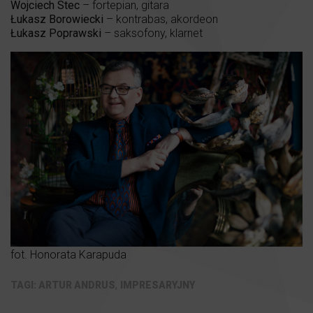
Wojciech Stec
– fortepian, gitara
Łukasz Borowiecki
– kontrabas, akordeon
Łukasz Poprawski
– saksofony, klarnet
fot. Honorata Karapuda
,
ARTUR ANDRUS
IMPRESARYJNY