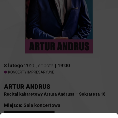
8
lutego
2020
,
sobota
|
19
:
00
KONCERTY IMPRESARYJNE
ARTUR ANDRUS
Recital kabaretowy Artura Andrusa – Sokratesa 18
Miejsce:
Sala koncertowa
KUP BILET