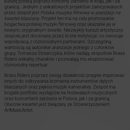
kulturę polską poprzez koncerty zarówno w kraju, jak i za
granicą. Jednym z unikatowych projektów zainicjowanych
przez zespół jest
Polska muzyka filmowa w aranżacji na
kwartet blaszany
. Projekt ten ma na celu promowanie
bogactwa polskiej muzyki filmowej oraz ukazanie jej w
nowym, oryginalnym świetle. Niezwykły kunszt artystyczny
zespołu jest doceniany przez liczne instytucje, co owocuje
współpracą z różnorodnymi partnerami. Szczególną
wartością są autorskie aranżacje jednego z członków
grupy, Tomasza Stolarczyka, które nadają zespołowi Brass
Riders unikalny charakter i pozwalają mu eksplorować
różnorodny repertuar.
Brass Riders poprzez swoją działalność pragnie inspirować
innych do odkrywania brzmienia instrumentów dętych
blaszanych oraz piękna muzyki kameralnej. Zespół ma
bogate portfolio występów na festiwalach muzycznych
oraz koncertach zarówno w Polsce, jak i za granicą.
Obecnie kwartet jest związany ze Stowarzyszeniem
ArtMusicArtist.