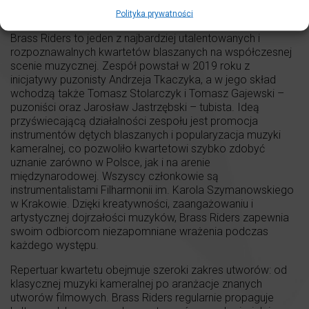
fot. Konrad Mika
Polityka prywatności
Brass Riders to jeden z najbardziej utalentowanych i
rozpoznawalnych kwartetów blaszanych na współczesnej
scenie muzycznej. Zespół powstał w 2019 roku z
inicjatywy puzonisty Andrzeja Tkaczyka, a w jego skład
wchodzą także Tomasz Stolarczyk i Tomasz Gajewski –
puzoniści oraz Jarosław Jastrzębski – tubista. Ideą
przyświecającą działalności zespołu jest promocja
instrumentów dętych blaszanych i popularyzacja muzyki
kameralnej, co pozwoliło kwartetowi szybko zdobyć
uznanie zarówno w Polsce, jak i na arenie
międzynarodowej. Wszyscy członkowie są
instrumentalistami Filharmonii im. Karola Szymanowskiego
w Krakowie. Dzięki kreatywności, zaangażowaniu i
artystycznej dojrzałości muzyków, Brass Riders zapewnia
swoim odbiorcom niezapomniane wrażenia podczas
każdego występu.
Repertuar kwartetu obejmuje szeroki zakres utworów: od
klasycznej muzyki kameralnej po aranżacje znanych
utworów filmowych. Brass Riders regularnie propaguje