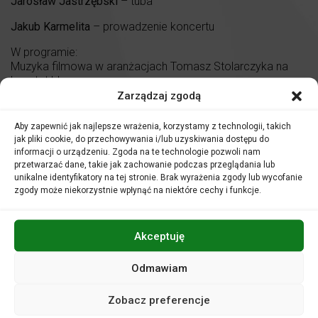
Jarosław Jastrzębski
– tuba
Jakub Karmelita
– prowadzenie koncertu
W programie:
Muzyka filmowa w aranżacjach Tomasz Stolarczyka na
kwartet blaszany.
Zarządzaj zgodą
Aby zapewnić jak najlepsze wrażenia, korzystamy z technologii, takich
jak pliki cookie, do przechowywania i/lub uzyskiwania dostępu do
informacji o urządzeniu. Zgoda na te technologie pozwoli nam
przetwarzać dane, takie jak zachowanie podczas przeglądania lub
unikalne identyfikatory na tej stronie. Brak wyrażenia zgody lub wycofanie
zgody może niekorzystnie wpłynąć na niektóre cechy i funkcje.
Akceptuję
Odmawiam
Zobacz preferencje