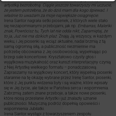
artystką bezrobotną. Ciągle jeszcze towarzyszy mi uczucie,
że jestem potrzebna, że do dziś mam dla kogo śpiewać. I
właśnie to uważam za moje największe osiągnięcie.
Irena Santor nagrała setki piosenek, z których wiele stało
się niezapomnianymi przebojami, jak np.
Embarras, Maleńki
znak, Powrócisz tu, Tych lat nie odda nikt, Zapamiętaj, że
to ja, Już nie ma dzikich plaż
. Znają Ją wszyscy, w każdym
wieku, i Jej piosenki są wciąż aktualne, nadal brzmią z tą
samą ogromną siłą, a publiczność niezmiennie ma
potrzebę obcowania z Jej osobowością, wypełniając po
brzegi sale koncertowe. Kryształowo czysty głos i
wyjątkowa muzykalność oraz kunszt interpretacyjny czynią
z Niej Artystkę wielkiego formatu – ponadczasową.
Zapraszamy na wyjątkowy koncert, który wypełnią piosenki
starannie na tę okazję wybrane przez Irenę Santor, piosenki,
które z Jej punktu widzenia były i są ważne, które wpisały
się w Jej życie, ale także w Państwa serca i wspomnienia.
Zabrzmią zatem znane przeboje, a także nowe piosenki,
które niosą przesłanie Artystki i już znalazły uznanie
publiczności. Muzyczną podróż dopełnią opowieści i
wspomnienia Jubilatki.
Irena Santor wystąpi z towarzyszeniem zespołu