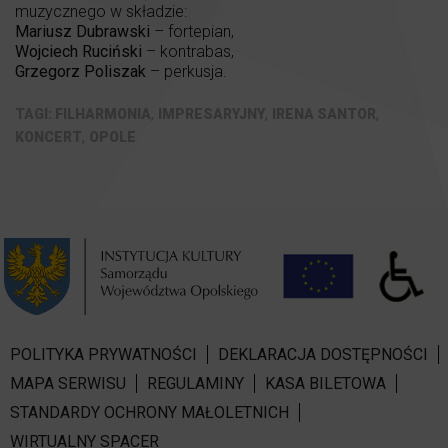
muzycznego w składzie:
Mariusz Dubrawski
– fortepian,
Wojciech Ruciński
– kontrabas,
Grzegorz Poliszak
– perkusja.
,
,
,
FILHARMONIA
IMPRESARYJNY
IRENA SANTOR
,
KONCERT
OPOLE
POLITYKA PRYWATNOŚCI
DEKLARACJA DOSTĘPNOŚCI
MAPA SERWISU
REGULAMINY
KASA BILETOWA
STANDARDY OCHRONY MAŁOLETNICH
WIRTUALNY SPACER