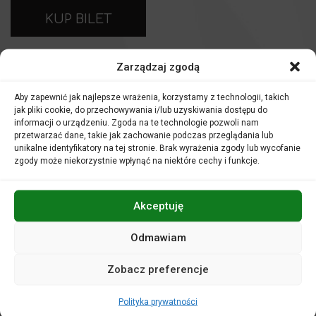
KUP BILET
Bilety
80 zł
Zarządzaj zgodą
Aby zapewnić jak najlepsze wrażenia, korzystamy z technologii, takich
Irena Santor
, niekwestionowana Pierwsza Dama Polskiej
jak pliki cookie, do przechowywania i/lub uzyskiwania dostępu do
Piosenki, uwielbiana przez kolejne pokolenia słuchaczy, w
informacji o urządzeniu. Zgoda na te technologie pozwoli nam
2019 roku obchodzi diamentowy jubileusz pracy. Artystka
przetwarzać dane, takie jak zachowanie podczas przeglądania lub
świętować go będzie, wspólnie z Państwem, podczas
unikalne identyfikatory na tej stronie. Brak wyrażenia zgody lub wycofanie
wyjątkowej trasy koncertowej
Jubileusz. Śpiewam, czyli
zgody może niekorzystnie wpłynąć na niektóre cechy i funkcje.
jestem.
Wiele nagrań, występów i wybitnych osiągnięć składa się na
trwającą od kilku dekad karierę Jubilatki – nie sposób je
Akceptuję
wszystkie wymienić. Irena Santor, jako pierwsza polska
artystka z dziedziny muzyki rozrywkowej, została
Odmawiam
uhonorowana tytułem doktora
honoris causa
, przyznanym
przez Akademię Muzyczną im. Grażyny i Kiejstuta
Zobacz preferencje
Bacewiczów w Łodzi. Odbierając ten zaszczytny tytuł
Artystka powiedziała –
Moim najważniejszym
osiągnięciem jest to, że przez dziesiątki lat nigdy nie
Polityka prywatności
brakowało mi publiczności na widowni, nigdy nie byłam