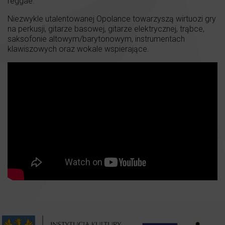
reggae.
Niezwykle utalentowanej Opolance towarzyszą wirtuozi gry
na perkusji, gitarze basowej, gitarze elektrycznej, trąbce,
saksofonie altowym/barytonowym, instrumentach
klawiszowych oraz wokale wspierające.