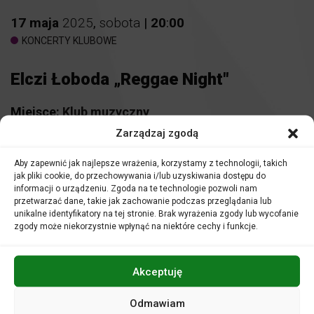
17
maja
2025
,
sobota
|
20
:
00
KONCERTY KLUBOWE
Elczi Łoboda „Reggae Night"
Miejsce:
Klub muzyczny
Zarządzaj zgodą
KUP BILET
Aby zapewnić jak najlepsze wrażenia, korzystamy z technologii, takich
jak pliki cookie, do przechowywania i/lub uzyskiwania dostępu do
Bilety:
55 zł
informacji o urządzeniu. Zgoda na te technologie pozwoli nam
przetwarzać dane, takie jak zachowanie podczas przeglądania lub
unikalne identyfikatory na tej stronie. Brak wyrażenia zgody lub wycofanie
zgody może niekorzystnie wpłynąć na niektóre cechy i funkcje.
Akceptuję
Odmawiam