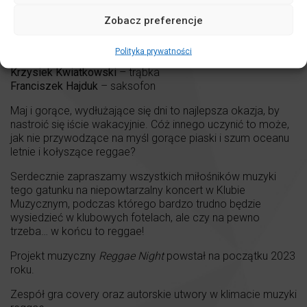
Elżbieta „Elczi” Łoboda
– wokal
Jan Kamiński
– gitara
Zobacz preferencje
Adam Koziński
– pianino
Robert Duś
– gitara basowa
Polityka prywatności
Tomasz Dąbrowski
– perkusja
Krzysiek Kwiatkowski
– trąbka
Franciszek Hajduk
– saksofon
Maj i gorące, wydłużające się dni to najlepsza okazja, by
nastroić się iście wakacyjnie. Cóż innego uczynić to może,
jak nie przywodzące na myśl gorące piaski i szum oceanu
letnie i kołyszące reggae?
Serdecznie zapraszamy wszystkich miłośników muzyki
tego gatunku na niepowtarzalny koncert w Klubie
Muzycznym, podczas którego bardzo trudno będzie
wysiedzieć w klubowych fotelach, ale czy na pewno
trzeba… w końcu to reggae!
Projekt muzyczny
Reggae Night
powstał na początku 2023
roku.
Zespół gra covery oraz autorskie utwory w klimacie muzyki