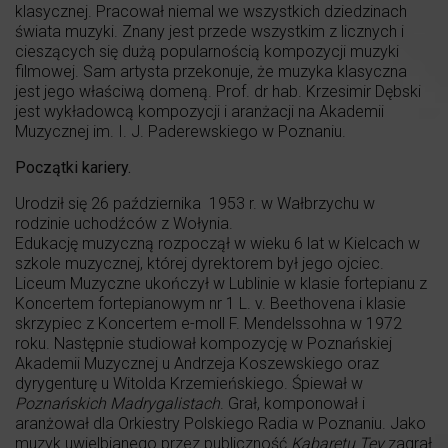
klasycznej. Pracował niemal we wszystkich dziedzinach
świata muzyki. Znany jest przede wszystkim z licznych i
cieszących się dużą popularnością kompozycji muzyki
filmowej. Sam artysta przekonuje, że muzyka klasyczna
jest jego właściwą domeną. Prof. dr hab. Krzesimir Dębski
jest wykładowcą kompozycji i aranżacji na Akademii
Muzycznej im. I. J. Paderewskiego w Poznaniu.
Początki kariery.
Urodził się 26 października 1953 r. w Wałbrzychu w
rodzinie uchodźców z Wołynia.
Edukację muzyczną rozpoczął w wieku 6 lat w Kielcach w
szkole muzycznej, której dyrektorem był jego ojciec.
Liceum Muzyczne ukończył w Lublinie w klasie fortepianu z
Koncertem fortepianowym nr 1 L. v. Beethovena i klasie
skrzypiec z Koncertem e-moll F. Mendelssohna w 1972
roku. Następnie studiował kompozycję w Poznańskiej
Akademii Muzycznej u Andrzeja Koszewskiego oraz
dyrygenturę u Witolda Krzemieńskiego. Śpiewał w
Poznańskich Madrygalistach
. Grał, komponował i
aranżował dla Orkiestry Polskiego Radia w Poznaniu. Jako
muzyk uwielbianego przez publiczność
Kabaretu Tey
zagrał