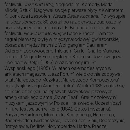
festiwalu
Jazz nad Odrą
, Nagroda im. Komedy, Medal
Młodej Sztuki. Nagrywał swoje pierwsze płyty z Kwintetem
K. Jonkisza i zespołem
Nasza Basia Kochana
. Po występie
na
Jazz Jamboree
80 został po raz pierwszy zaproszony
przez słynnego promotora J. E. Berendta do udziału w
festiwalu
New Jazz Meeting
w Baden-Baden. Tam też
nagrał pierwszą płytę w międzynarodowej, gwiazdorskiej
obsadzie, między innymi z Wolfgangiem Daunerem,
Didierem Lockwoodem, Trilokiem Gurtu i Charlie Mariano.
Laureat I Nagrody Europejskiego Konkursu Jazzowego w
Hoeilaart w Belgii (1983) oraz Nagrody im. St.
Wyspiańskiego (1985). W latach osiemdziesiątych w
ankietach magazynu „Jazz Forum” wielokrotnie zdobywał
tytuł „Najlepszego Muzyka”, „Najlepszego Kompozytora”
oraz „Najlepszego Aranżera Roku”. W roku 1985 znalazł się
na liście dziesięciu najlepszych skrzypków jazzowych
amerykańskiego pisma „Down Beat”. Grał z czołowymi
muzykami jazzowymi w Polsce i na świecie. Uczestniczył
m.in. w festiwalach w Reno (USA), Getxo (Hiszpania),
Paryżu, Helsinkach, Montrealu, Kongsbergu, Hamburgu,
Baden-Baden, Budapeszcie, Leverkusen, Sibiu, Debreczynie,
Bratysławie, Berlinie, Norymberdze, Hadze, Pradze,