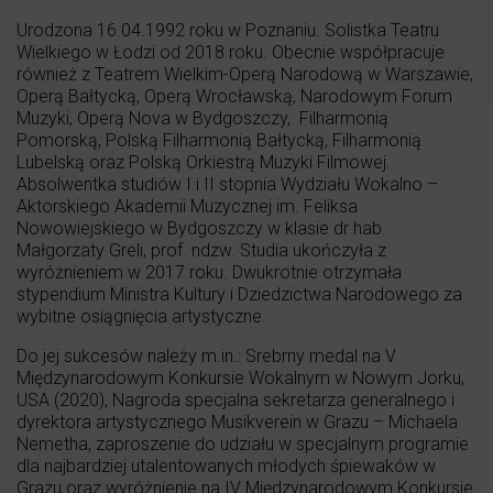
Urodzona 16.04.1992 roku w Poznaniu. Solistka Teatru
Wielkiego w Łodzi od 2018 roku. Obecnie współpracuje
również z Teatrem Wielkim-Operą Narodową w Warszawie,
Operą Bałtycką, Operą Wrocławską, Narodowym Forum
Muzyki, Operą Nova w Bydgoszczy, Filharmonią
Pomorską, Polską Filharmonią Bałtycką, Filharmonią
Lubelską oraz Polską Orkiestrą Muzyki Filmowej.
Absolwentka studiów I i II stopnia Wydziału Wokalno –
Aktorskiego Akademii Muzycznej im. Feliksa
Nowowiejskiego w Bydgoszczy w klasie dr hab.
Małgorzaty Greli, prof. ndzw. Studia ukończyła z
wyróżnieniem w 2017 roku. Dwukrotnie otrzymała
stypendium Ministra Kultury i Dziedzictwa Narodowego za
wybitne osiągnięcia artystyczne.
Do jej sukcesów należy m.in.: Srebrny medal na V
Międzynarodowym Konkursie Wokalnym w Nowym Jorku,
USA (2020), Nagroda specjalna sekretarza generalnego i
dyrektora artystycznego Musikverein w Grazu – Michaela
Nemetha, zaproszenie do udziału w specjalnym programie
dla najbardziej utalentowanych młodych śpiewaków w
Grazu oraz wyróżnienie na IV Międzynarodowym Konkursie