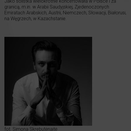
Jako solistka wielokrotnie koncertowała w Polsce i za
granicą, m.in. w Arabii Saudyjskiej, Zjedenoczonych
Emiratach Arabskich, Austrii, Niemczech, Słowacji, Białorusi,
na Węgrzech, w Kazachstanie.
fot. Simona Skrebutėnaitė