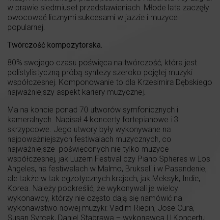
w prawie siedmiuset przedstawieniach. Młode lata zaczęły
owocować licznymi sukcesami w jazzie i muzyce
popularnej.
Twórczość kompozytorska.
80% swojego czasu poświęca na twórczość, która jest
polistylistyczną próbą syntezy szeroko pojętej muzyki
współczesnej. Komponowanie to dla Krzesimira Dębskiego
najważniejszy aspekt kariery muzycznej.
Ma na koncie ponad 70 utworów symfonicznych i
kameralnych. Napisał 4 koncerty fortepianowe i 3
skrzypcowe. Jego utwory były wykonywane na
najpoważniejszych festiwalach muzycznych, co
najważniejsze poświęconych nie tylko muzyce
współczesnej, jak Luzern Festival czy Piano Spheres w Los
Angeles, na festiwalach w Malmo, Brukseli i w Pasandenie,
ale także w tak egzotycznych krajach, jak Meksyk, Indie,
Korea. Należy podkreślić, że wykonywali je wielcy
wykonawcy, którzy nie często dają się namówić na
wykonawstwo nowej muzyki: Vadim Riepin, Jose Cura,
Susan Svrcek, Daniel Stabrawa – wykonawca II Koncertu