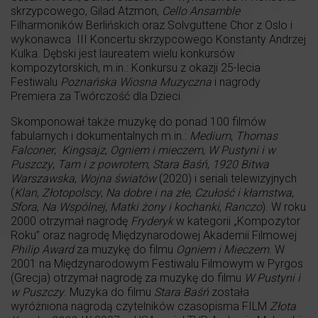
skrzypcowego, Gilad Atzmon,
Cello Ansamble
Filharmoników Berlińskich oraz Solvguttene Chor z Oslo i
wykonawca III Koncertu skrzypcowego Konstanty Andrzej
Kulka. Dębski jest laureatem wielu konkursów
kompozytorskich, m.in.: Konkursu z okazji 25-lecia
Festiwalu
Poznańska Wiosna Muzyczna
i nagrody
Premiera za Twórczość dla Dzieci.
Skomponował także muzykę do ponad 100 filmów
fabularnych i dokumentalnych m.in.:
Medium
,
Thomas
Falconer
,
Kingsajz
,
Ogniem i mieczem
,
W Pustyni i w
Puszczy
,
Tam i z powrotem
,
Stara Baśń
,
1920 Bitwa
Warszawska
,
Wojna światów
(2020) i seriali telewizyjnych
(
Klan
,
Złotopolscy
,
Na dobre i na złe
,
Czułość i kłamstwa
,
Sfora
,
Na Wspólnej
,
Matki żony i kochanki
,
Ranczo
). W roku
2000 otrzymał nagrodę
Fryderyk
w kategorii „Kompozytor
Roku” oraz nagrodę Międzynarodowej Akademii Filmowej
Philip Award
za muzykę do filmu
Ogniem i Mieczem
. W
2001 na Międzynarodowym Festiwalu Filmowym w Pyrgos
(Grecja) otrzymał nagrodę za muzykę do filmu
W Pustyni i
w Puszczy
. Muzyka do filmu
Stara Baśń
została
wyróżniona nagrodą czytelników czasopisma FILM
Złota