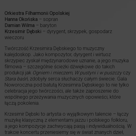
Orkiestra Filharmonii Opolskiej
Hanna Okońska
– sopran
Damian Wilma
– baryton
Krzesimir Dębski
– dyrygent, skrzypek, gospodarz
wieczoru
Twórczość Krzesimira Dębskiego to muzyczny
kalejdoskop. Jako kompozytor, dyrygent i wirtuoz
skrzypiec zyskał międzynarodowe uznanie, a jego muzyka
filmowa – szczególnie ścieżki dźwiękowe do takich
produkcji jak
Ogniem i mieczem
,
W pustyni i w puszczy
czy
Stara baśń
, zdobyły serca słuchaczy całym świecie. Gala
Noworoczna pod batutą Krzesimira Dębskiego to nie tylko
celebracja jego twórczości, ale także zaproszenie do
wspólnego przeżywania muzycznych opowieści, które
łączą pokolenia.
Krzesimir Dębski to artysta o wyjątkowym talencie – łączy
muzykę klasyczną z elementami jazzu i polskiego folkloru,
a jego kompozycje zachwycają pasją i indywidualnością. W
trakcie koncertu przeniesiemy się w świat znanych dzieł,