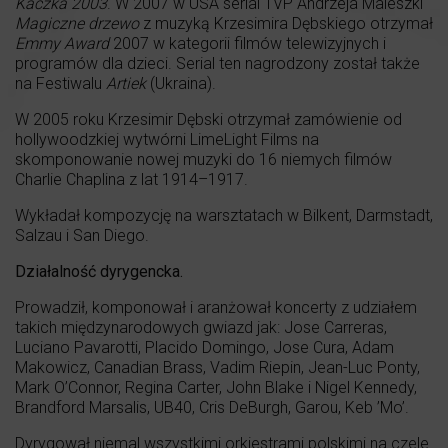
Kaczka 2003
. W 2007 w USA serial TVP Andrzeja Maleszki
Magiczne drzewo
z muzyką Krzesimira Dębskiego otrzymał
Emmy Award
2007 w kategorii filmów telewizyjnych i
programów dla dzieci. Serial ten nagrodzony został także
na Festiwalu
Artiek
(Ukraina).
W 2005 roku Krzesimir Dębski otrzymał zamówienie od
hollywoodzkiej wytwórni LimeLight Films na
skomponowanie nowej muzyki do 16 niemych filmów
Charlie Chaplina z lat 1914–1917.
Wykładał kompozycję na warsztatach w Bilkent, Darmstadt,
Salzau i San Diego.
Działalność dyrygencka.
Prowadził, komponował i aranżował koncerty z udziałem
takich międzynarodowych gwiazd jak: Jose Carreras,
Luciano Pavarotti, Placido Domingo, Jose Cura, Adam
Makowicz, Canadian Brass, Vadim Riepin, Jean-Luc Ponty,
Mark O’Connor, Regina Carter, John Blake i Nigel Kennedy,
Brandford Marsalis, UB40, Cris DeBurgh, Garou, Keb ’Mo’.
Dyrygował niemal wszystkimi orkiestrami polskimi na czele