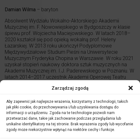
Damian Wilma
– baryton
Absolwent Wydziału Wokalno-Aktorskiego Akademii
Muzycznej im. F. Nowowiejskiego w Bydgoszczy w klasie
śpiewu prof. Wojciecha Maciejowskiego. W latach 2018–
2020 kształcił się pod opieką wokalną prof. Heleny
Łazarskiej. W 2013 roku ukończył Podyplomowe
Międzywydziałowe Studium Pieśni na Uniwersytecie
Muzycznym Fryderyka Chopina w Warszawie. W roku 2021
uzyskał stopień naukowy doktora sztuk muzycznych na
Akademii Muzycznej im. I.J. Paderewskiego w Poznaniu. W
latach 2014–2017 uczestnik Akademii Operowej Teatru
Wielkiego-Opery Narodowej.
Zarządzaj zgodą
Współpracuje z Teatrem Wielkim-Operą Narodową w
Warszawie, Warszawską Operą Kameralną, Polską Operą
Aby zapewnić jak najlepsze wrażenia, korzystamy z technologii, takich
Królewską w Warszawie, Operą Krakowską oraz
jak pliki cookie, do przechowywania i/lub uzyskiwania dostępu do
Mazowieckim Teatrem Muzycznym w Warszawie.
informacji o urządzeniu. Zgoda na te technologie pozwoli nam
przetwarzać dane, takie jak zachowanie podczas przeglądania lub
Wykonywał takie partie jak: Hrabia Almaviva (
Wesele Figara
unikalne identyfikatory na tej stronie. Brak wyrażenia zgody lub wycofanie
Mozarta), Ford (
Falstaff
Verdiego), tytułowa partia w
zgody może niekorzystnie wpłynąć na niektóre cechy i funkcje.
Eugeniuszu Onieginie Czajkowskiego, Papageno
(
Czarodziejski Flet
Mozarta), Malatesta (
Don Pasquale