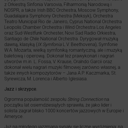
z Orkiestrą Sinfonia Varsovia, Filharmonią Narodową i
NOSPR, a także Irish BBC Orchestra, Moscow Symphony,
Guadalajara Symphony Orchestra (Meksyk), Orchestra
Teatro Municipal Rio de Janeiro, Cyprus National Orchestra
Leopolis Chamber Orchestra i Wind Orchestra Los Angeles
oraz Sud-Westfunk Orchester, Novi Sad Radio Orkiestra,
Santiago de Chile National Orchestra. Dyrygował muzyką
dawną, klasyką (
IX Symfonia
L.V. Beethovena), Symfonie
W.A. Mozarta, wielką symfoniką romantyczną, ale i muzyką
baletową i operową. Dokonał też prawykonań i nagrań
utworów m.in. L. Fossa, V. Krause, Oralndo Garcii oraz
dokonał wielu nagrań muzyki filmowej zarówno własnej, a
także innych kompozytorów – Jana A.P. Kaczmarka, St.
Syrewicza, M. Lorenca i Alberto Iglesiasa.
Jazz i skrzypce.
Ogromna popularność zespołu
String Connection
na
początku lat osiemdziesiątych sprawiła, że jako lider i
solista zagrał blisko 1000 koncertów jazzowych w Europie i
Ameryce.
Już na młodego jazzmana sypały się liczne wyróżnienia: na