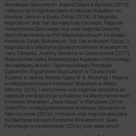
Wokalistyki Operowej im. Adama Didura w Bytomiu (2019),
I Miejsce na IV Ogólnopolskim Konkursie Wokalnym im.
Krystyny Jamroz w Busku-Zdroju (2018), III Nagroda,
Nagroda im. Ady Sari dla najlepszej koloratury, Nagroda
Towarzystwa Operowego Aria oraz Nagroda Orkiestry
Opery Krakowskiej na XVII Międzynarodowym Festiwalu i
Konkursie Sztuki Wokalnej im. Ady Sari w Nowym Sączu, II
Nagroda na V Międzynarodowym Konkursie Wokalnym im.
Jana, Edwarda, Józefiny Reszków w Częstochowie (2017),
Nagroda Marszałka Województwa Kujawsko-Pomorskiego
dla najlepszej aktorki I Ogólnopolskiego Przeglądu
Dyplomów i Egzaminów Muzycznych w Toruniu (rola
Zuzanny w operze
Wesele Figara
W. A. Mozarta), I Miejsce
na Międzynarodowym Konkursie Wokalnym w Maiori
(Włochy, 2016), I wyróżnienie oraz nagroda specjalna za
najlepsze predyspozycje estradowe na Międzynarodowym
Konkursie Wokalnym „Złote Głosy” w Warszawie (2016)
Grand Prix na Międzynarodowym Konkursie Wokalnym w
Talsi na Łotwie (2015r), II miejsce oraz nagroda specjalna
na Międzynarodowym Konkursie Wokalnym im. Giulio
Perrottiego w Ueckermünde (2015r) oraz wiele innych.