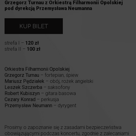
Grzegorz Turnau z Orkiestrą Filharmonii Opolskiej
pod dyrekcją Przemysława Neumanna
KUP BILET
strefa I –
120 zł
strefa II –
100 zł
Orkiestra Filharmonii Opolskiej
Grzegorz Turnau
– fortepian, śpiew
Mariusz Pędziałek
– obój, rożek angielski
Leszek Szczerba
– saksofony
Robert Kubiszyn
– gitara basowa
Cezary Konrad
– perkusja
Przemysław Neumann
– dyrygent
Prosimy o zapoznanie się z zasadami bezpieczeństwa
obowiązującymi podczas koncertu, zgodnie z zalecaniami