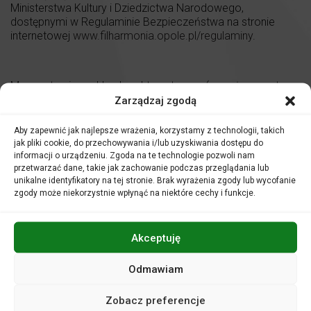
Ministerstwa Kultury i Dziedzictwa Narodowego,
dostępnymi w Regulaminie Bezpieczeństwa na stronie
internetowej
www.filharmonia.opole.pl/regulaminy
.
Marzec to niezwykle charakterystyczny (a może nawet
charakterny!) miesiąc. Z jednej strony niesie coraz śmielsze
Zarządzaj zgodą
nadzieje na rychłe nadejście wiosny. A z drugiej… wystarczy
czasem jeden mroźny dzień, by – w akompaniamencie
Aby zapewnić jak najlepsze wrażenia, korzystamy z technologii, takich
chłodu codzienności – popchnąć wprost w ramiona
jak pliki cookie, do przechowywania i/lub uzyskiwania dostępu do
melancholii.
informacji o urządzeniu. Zgoda na te technologie pozwoli nam
przetwarzać dane, takie jak zachowanie podczas przeglądania lub
Aby uniknąć tego ostatniego, zapraszamy na spotkanie ze
unikalne identyfikatory na tej stronie. Brak wyrażenia zgody lub wycofanie
wspaniałym krakowskim wokalistą, kompozytorem i
zgody może niekorzystnie wpłynąć na niektóre cechy i funkcje.
pianistą – Grzegorzem Turnauem, któremu niezmiennie
towarzyszyć będą wyśmienici instrumentaliści. Obój
Pędziałka, perkusja Konrada i bas Kubiszyna to nieodzowny
Akceptuję
koloryt muzyczny utworów, które tym razem wybrzmią w
zupełnie nowych, orkiestrowych aranżacjach. Artystom na
Odmawiam
scenie towarzyszyć będzie bowiem Orkiestra Filharmonii
Opolskiej pod dyrekcją Przemysława Neumanna!
Zobacz preferencje