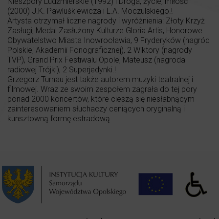
Nieszpory Ludźmierskie (1992) i Droga, życie, miłość
(2000) J.K. Pawluśkiewicza i L.A. Moczulskiego.!
Artysta otrzymał liczne nagrody i wyróżnienia: Złoty Krzyż
Zasługi, Medal Zasłużony Kulturze Gloria Artis, Honorowe
Obywatelstwo Miasta Inowrocławia, 9 Fryderyków (nagród
Polskiej Akademii Fonograficznej), 2 Wiktory (nagrody
TVP), Grand Prix Festiwalu Opole, Mateusz (nagroda
radiowej Trójki), 2 Superjedynki.!
Grzegorz Turnau jest także autorem muzyki teatralnej i
filmowej. Wraz ze swoim zespołem zagrała do tej pory
ponad 2000 koncertów, które cieszą się niesłabnącym
zainteresowaniem słuchaczy ceniących oryginalną i
kunsztowną formę estradową.