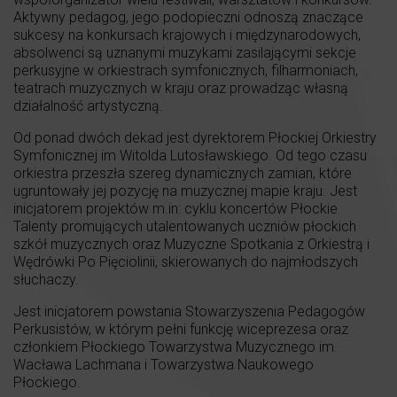
Aktywny pedagog, jego podopieczni odnoszą znaczące
sukcesy na konkursach krajowych i międzynarodowych,
absolwenci są uznanymi muzykami zasilającymi sekcje
perkusyjne w orkiestrach symfonicznych, filharmoniach,
teatrach muzycznych w kraju oraz prowadząc własną
działalność artystyczną.
Od ponad dwóch dekad jest dyrektorem Płockiej Orkiestry
Symfonicznej im Witolda Lutosławskiego. Od tego czasu
orkiestra przeszła szereg dynamicznych zamian, które
ugruntowały jej pozycję na muzycznej mapie kraju. Jest
inicjatorem projektów m.in: cyklu koncertów Płockie
Talenty promujących utalentowanych uczniów płockich
szkół muzycznych oraz Muzyczne Spotkania z Orkiestrą i
Wędrówki Po Pięciolinii, skierowanych do najmłodszych
słuchaczy.
Jest inicjatorem powstania Stowarzyszenia Pedagogów
Perkusistów, w którym pełni funkcję wiceprezesa oraz
członkiem Płockiego Towarzystwa Muzycznego im.
Wacława Lachmana i Towarzystwa Naukowego
Płockiego.