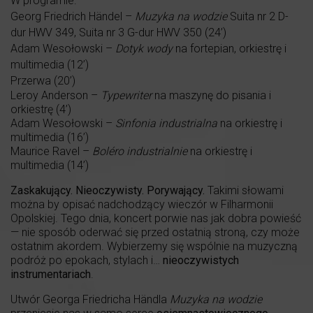
W programie:
Georg Friedrich Händel –
Muzyka na wodzie
Suita nr 2 D-
dur HWV 349, Suita nr 3 G-dur HWV 350 (24’)
Adam Wesołowski –
Dotyk wody
na fortepian, orkiestrę i
multimedia (12’)
Przerwa (20’)
Leroy Anderson –
Typewriter
na maszynę do pisania i
orkiestrę (4’)
Adam Wesołowski –
Sinfonia industrialna
na orkiestrę i
multimedia (16’)
Maurice Ravel –
Boléro
industrialnie
na orkiestrę i
multimedia (14’)
Zaskakujący. Nieoczywisty. Porywający.
Takimi słowami
można by opisać nadchodzący wieczór w Filharmonii
Opolskiej. Tego dnia, koncert porwie nas jak dobra powieść
— nie sposób oderwać się przed ostatnią stroną, czy może
ostatnim akordem. Wybierzemy się wspólnie na muzyczną
podróż po epokach, stylach i…
nieoczywistych
instrumentariach
.
Utwór Georga Friedricha Händla
Muzyka na wodzie