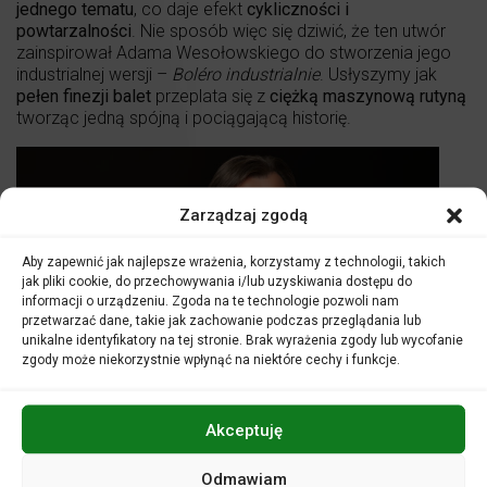
jednego tematu
, co daje efekt
cykliczności i
powtarzalności
. Nie sposób więc się dziwić, że ten utwór
zainspirował Adama Wesołowskiego do stworzenia jego
industrialnej wersji –
Boléro industrialnie
. Usłyszymy jak
pełen finezji balet
przeplata się z
ciężką maszynową rutyną
tworząc jedną spójną i pociągającą historię.
Zarządzaj zgodą
Aby zapewnić jak najlepsze wrażenia, korzystamy z technologii, takich
jak pliki cookie, do przechowywania i/lub uzyskiwania dostępu do
informacji o urządzeniu. Zgoda na te technologie pozwoli nam
przetwarzać dane, takie jak zachowanie podczas przeglądania lub
unikalne identyfikatory na tej stronie. Brak wyrażenia zgody lub wycofanie
zgody może niekorzystnie wpłynąć na niektóre cechy i funkcje.
Akceptuję
fot. A. GMURCZYK
Odmawiam
Adam Mieczykowski
– perkusja