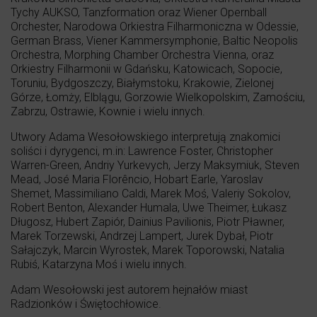
Tychy AUKSO, Tanzformation oraz Wiener Opernball
Orchester, Narodowa Orkiestra Filharmoniczna w Odessie,
German Brass, Viener Kammersymphonie, Baltic Neopolis
Orchestra, Morphing Chamber Orchestra Vienna, oraz
Orkiestry Filharmonii w Gdańsku, Katowicach, Sopocie,
Toruniu, Bydgoszczy, Białymstoku, Krakowie, Zielonej
Górze, Łomży, Elblągu, Gorzowie Wielkopolskim, Zamościu,
Zabrzu, Ostrawie, Kownie i wielu innych.
Utwory Adama Wesołowskiego interpretują znakomici
soliści i dyrygenci, m.in: Lawrence Foster, Christopher
Warren-Green, Andriy Yurkevych, Jerzy Maksymiuk, Steven
Mead, José Maria Florêncio, Hobart Earle, Yaroslav
Shemet, Massimiliano Caldi, Marek Moś, Valeriy Sokolov,
Robert Benton, Alexander Humala, Uwe Theimer, Łukasz
Długosz, Hubert Zapiór, Dainius Pavilionis, Piotr Pławner,
Marek Torzewski, Andrzej Lampert, Jurek Dybał, Piotr
Sałajczyk, Marcin Wyrostek, Marek Toporowski, Natalia
Rubiś, Katarzyna Moś i wielu innych.
Adam Wesołowski jest autorem hejnałów miast
Radzionków i Świętochłowice.