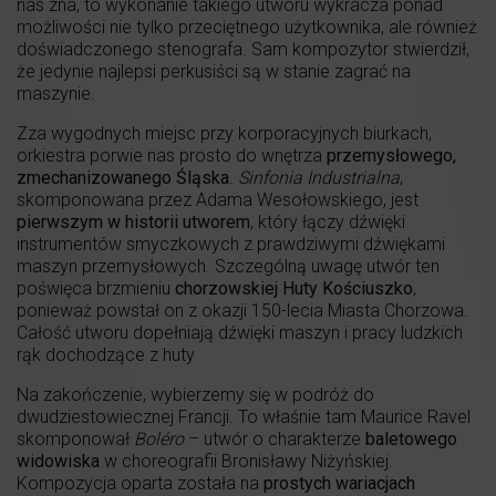
nas zna, to wykonanie takiego utworu wykracza ponad
możliwości nie tylko przeciętnego użytkownika, ale również
doświadczonego stenografa. Sam kompozytor stwierdził,
że jedynie najlepsi perkusiści są w stanie zagrać na
maszynie.
Zza wygodnych miejsc przy korporacyjnych biurkach,
orkiestra porwie nas prosto do wnętrza
przemysłowego,
zmechanizowanego Śląska
.
Sinfonia Industrialna
,
skomponowana przez Adama Wesołowskiego, jest
pierwszym w historii utworem
, który łączy dźwięki
instrumentów smyczkowych z prawdziwymi dźwiękami
maszyn przemysłowych. Szczególną uwagę utwór ten
poświęca brzmieniu
chorzowskiej Huty Kościuszko
,
ponieważ powstał on z okazji 150-lecia Miasta Chorzowa.
Całość utworu dopełniają dźwięki maszyn i pracy ludzkich
rąk dochodzące z huty
Na zakończenie, wybierzemy się w podróż do
dwudziestowiecznej Francji. To właśnie tam Maurice Ravel
skomponował
Boléro
– utwór o charakterze
baletowego
widowiska
w choreografii Bronisławy Niżyńskiej.
Kompozycja oparta została na
prostych wariacjach