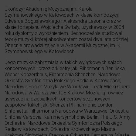
Ukończył Akademię Muzyczną im. Karola
Szymanowskiego w Katowicach w klasie kompozycji
Edwarda Bogusławskiego i Aleksandra Lasonia oraz w
klasie fortepianu Wojciecha Świtały, uzyskawszy w 2004
roku dyplomy z wyróżnieniem. Jednocześnie studiował
teorię muzyki, której absolwentem został dwa lata później.
Obecnie prowadzi zajęcie w Akademii Muzycznej im. K.
Szymanowskiego w Katowicach.
Jego muzyka zabrzmiała w takich wyjątkowych salach
koncertowych i przez orkiestry jak: Filharmonia Berlińska,
Wiener Konzerthaus, Filahrmonia Shenzhen, Narodowa
Orkiestra Symfoniczna Polskiego Radia w Katowicach,
Narodowe Forum Muzyki we Wrocławiu, Teatr Wielki Opera
Narodowa w Warszawie, ICE Kraków. Można ją również
usłyszeć na dziesiątkach koncertów sezonowych
zespołów, takich jak: Shenzen Philharmonic,London
Sinfonietta, Filharmonia Narodowa w Warszawie, Orkiestra
Sinfonia Varsovia, Kammersymphonie Berlin, The U.S. Army
Orchestra, Narodowa Orkiestra Symfoniczna Polskiego
Radia w Katowicach, Orkiestra Królewskiego Miasta
Krakowa Sinfonietta Cracovia, Orkiestra Kameralna Miasta