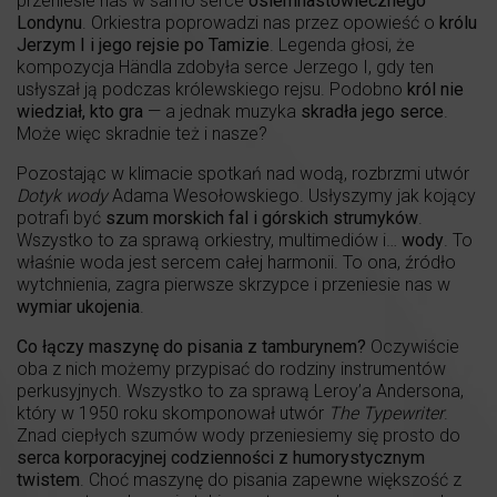
przeniesie nas w samo serce
osiemnastowiecznego
Londynu
. Orkiestra poprowadzi nas przez opowieść o
królu
Jerzym I i jego rejsie po Tamizie
. Legenda głosi, że
kompozycja Händla zdobyła serce Jerzego I, gdy ten
usłyszał ją podczas królewskiego rejsu. Podobno
król nie
wiedział, kto gra
— a jednak muzyka
skradła jego serce
.
Może więc skradnie też i nasze?
Pozostając w klimacie spotkań nad wodą, rozbrzmi utwór
Dotyk wody
Adama Wesołowskiego. Usłyszymy jak kojący
potrafi być
szum morskich fal i górskich strumyków
.
Wszystko to za sprawą orkiestry, multimediów i…
wody
. To
właśnie woda jest sercem całej harmonii. To ona, źródło
wytchnienia, zagra pierwsze skrzypce i przeniesie nas w
wymiar ukojenia
.
Co łączy maszynę do pisania z tamburynem?
Oczywiście
oba z nich możemy przypisać do rodziny instrumentów
perkusyjnych. Wszystko to za sprawą Leroy’a Andersona,
który w 1950 roku skomponował utwór
The Typewriter
.
Znad ciepłych szumów wody przeniesiemy się prosto do
serca korporacyjnej codzienności z humorystycznym
twistem
. Choć maszynę do pisania zapewne większość z