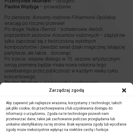
Przemysław Neumann
– dyrygent
Paulina Wojdyga
– prowadzenie
Po pierwsze:
Koncerty rodzinne Filharmonii Opolskiej
wracają po rocznej przerwie!
Po drugie: Nutka i Bemol – bohaterowie dwóch
poprzednich sezonów
Koncertów rodzinnych
– zdążyli nie
tylko zapoznać się z twórczością wybitnych
kompozytorów i zwiedzić świat dzięki magicznej, latającej
partyturze, ale także… dorosnąć.
Po trzecie: właśnie dlatego w 70. sezonie artystycznym
swoją premierę będzie miała nowa odsłona tego
uwielbianego przez publiczność w każdym wieku cyklu
koncertowego.
Paulina Wojdyga
– nauczycielka wychowania
przedszkolnego, edukatorka kulturalna, wielka miłośniczka
Zarządzaj zgodą
muzyki, twórczyni internetowa. Kobieta pełna uroku, ciepła i
delikatności, a przy tym – wulkan kreatywnej energii. Mama,
Aby zapewnić jak najlepsze wrażenia, korzystamy z technologii, takich
która faktycznie wychowuje swoje dzieci przez sztukę. Do
jak pliki cookie, do przechowywania i/lub uzyskiwania dostępu do
tej pory zdradzała pomysły na twórcze spędzanie czasu z
informacji o urządzeniu. Zgoda na te technologie pozwoli nam
maluchami ponad dziesięciotysięcznej społeczności
przetwarzać dane, takie jak zachowanie podczas przeglądania lub
zgromadzonej wokół jej konta na Instagramie. Teraz
unikalne identyfikatory na tej stronie. Brak wyrażenia zgody lub wycofanie
opowie swoje
Proste historyjki o muzyce
opolskiej
zgody może niekorzystnie wpłynąć na niektóre cechy i funkcje.