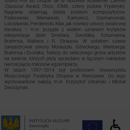
Grand Prix du Disque de la Nouvelle Académie, Cannes
Classical
Award, Choc, ICMA, cztery polskie Fryderyki).
Nagrania obejmują dzieła polskich kompozytorów:
Paderewski, Wieniawski, Karłowicz, Szymanowski,
Lutosławski, Penderecki, Kilar, jak również utwory światowej
literatury – m.in. przyjęte z wielkim uznaniem krytyków
interpretacje dzieł Smetany, Dwořáka, Schumanna,
Brahmsa, Mahlera i R. Straussa. W ostatnim czasie
zarejestrował utwory Moniuszki, Góreckiego, Weinberga,
Brahmsa i Dvořáka. Należy do nielicznego grona artystów
na świecie, których płyty sprzedano w łącznym nakładzie
niemal pięciu milionów egzemplarzy.
W latach 1997–2014 był profesorem Uniwersytetu
Muzycznego Fryderyka Chopina w Warszawie. Do jego
wychowanków należą m.in. Krzysztof Urbański i Michał
Dworzyński.