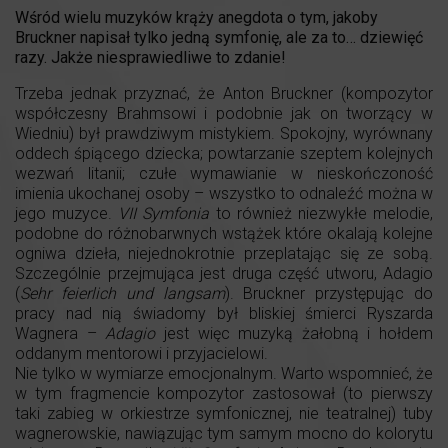
Wśród wielu muzyków krąży anegdota o tym, jakoby
Bruckner napisał tylko jedną symfonię, ale za to… dziewięć
razy. Jakże niesprawiedliwe to zdanie!
Trzeba jednak przyznać, że Anton Bruckner (kompozytor
współczesny Brahmsowi i podobnie jak on tworzący w
Wiedniu) był prawdziwym mistykiem. Spokojny, wyrównany
oddech śpiącego dziecka; powtarzanie szeptem kolejnych
wezwań litanii; czułe wymawianie w nieskończoność
imienia ukochanej osoby – wszystko to odnaleźć można w
jego muzyce.
VII Symfonia
to również niezwykłe melodie,
podobne do różnobarwnych wstążek które okalają kolejne
ogniwa dzieła, niejednokrotnie przeplatając się ze sobą.
Szczególnie przejmująca jest druga część utworu, Adagio
(
Sehr feierlich und langsam
). Bruckner przystępując do
pracy nad nią świadomy był bliskiej śmierci Ryszarda
Wagnera –
Adagio
jest więc muzyką żałobną i hołdem
oddanym mentorowi i przyjacielowi.
Nie tylko w wymiarze emocjonalnym. Warto wspomnieć, że
w tym fragmencie kompozytor zastosował (to pierwszy
taki zabieg w orkiestrze symfonicznej, nie teatralnej) tuby
wagnerowskie, nawiązując tym samym mocno do kolorytu