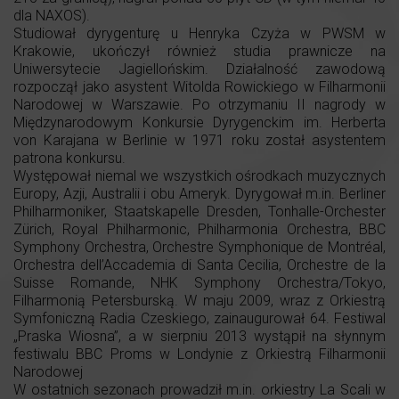
dla NAXOS).
Studiował dyrygenturę u Henryka Czyża w PWSM w
Krakowie, ukończył również studia prawnicze na
Uniwersytecie Jagiellońskim. Działalność zawodową
rozpoczął jako asystent Witolda Rowickiego w Filharmonii
Narodowej w Warszawie. Po otrzymaniu II nagrody w
Międzynarodowym Konkursie Dyrygenckim im. Herberta
von Karajana w Berlinie w 1971 roku został asystentem
patrona konkursu.
Występował niemal we wszystkich ośrodkach muzycznych
Europy, Azji, Australii i obu Ameryk. Dyrygował m.in. Berliner
Philharmoniker, Staatskapelle Dresden, Tonhalle-Orchester
Zürich, Royal Philharmonic, Philharmonia Orchestra, BBC
Symphony Orchestra, Orchestre Symphonique de Montréal,
Orchestra dell’Accademia di Santa Cecilia, Orchestre de la
Suisse Romande, NHK Symphony Orchestra/Tokyo,
Filharmonią Petersburską. W maju 2009, wraz z Orkiestrą
Symfoniczną Radia Czeskiego, zainaugurował 64. Festiwal
„Praska Wiosna”, a w sierpniu 2013 wystąpił na słynnym
festiwalu BBC Proms w Londynie z Orkiestrą Filharmonii
Narodowej
W ostatnich sezonach prowadził m.in. orkiestry La Scali w