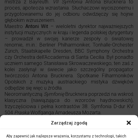
mistrza z Bayreuth.
VII Symfonia
Antona Brucknera to
proces, apoteoza wzrastania. Słuchaczowi wyciszonemu i
przygotowanemu do jej odbioru odwdzięczy się hojnie
głębokim wzruszeniem.
Maestro
Antoni Wit
– wieloletni dyrektor najważniejszych
instytucji muzycznych w kraju i legenda polskiej dyrygentury
– prowadził w swojej karierze zespoły o światowej
renomie, m.in.: Berliner Philharmoniker, Tonhalle-Orchester
Zürich, Staatskapelle Dresden, BBC Symphony Orchestra
czy Orchestra dell’Accademia di Santa Cecilia. Był ponadto
uczniem samego Stanisława Skrowaczewskiego; ten zaś z
kolei zasłynął w świecie jako szczególny propagator
twórczości Antona Brucknera. Spotkanie Filharmoników
Opolskich z muzyką austriackiego mistyka dźwięków
odbędzie się więc u źródła.
Neoromantyczną
Symfonię
Brucknera poprzedzi na wskroś
klasyczna (nawiązująca do wzorców haydnowskich),
trzyczęściowa i pełna kontrastów 38. Symfonia D-dur KV
504
Praska
Wolfganga Amadeusza Mozarta.
Zarządzaj zgodą
Aby zapewnić jak najlepsze wrażenia, korzystamy z technologii, takich