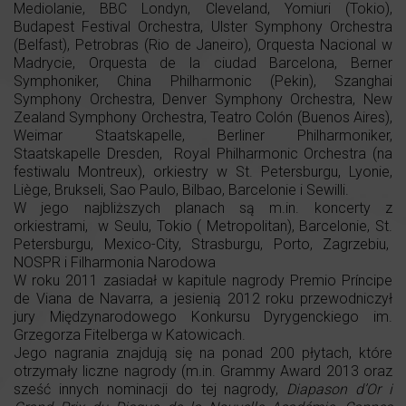
Mediolanie, BBC Londyn, Cleveland, Yomiuri (Tokio),
Budapest Festival Orchestra, Ulster Symphony Orchestra
(Belfast), Petrobras (Rio de Janeiro), Orquesta Nacional w
Madrycie, Orquesta de la ciudad Barcelona, Berner
Symphoniker, China Philharmonic (Pekin), Szanghai
Symphony Orchestra, Denver Symphony Orchestra, New
Zealand Symphony Orchestra, Teatro Colón (Buenos Aires),
Weimar Staatskapelle, Berliner Philharmoniker,
Staatskapelle Dresden, Royal Philharmonic Orchestra (na
festiwalu Montreux), orkiestry w St. Petersburgu, Lyonie,
Liège, Brukseli, Sao Paulo, Bilbao, Barcelonie i Sewilli.
W jego najbliższych planach są m.in. koncerty z
orkiestrami, w Seulu, Tokio ( Metropolitan), Barcelonie, St.
Petersburgu, Mexico-City, Strasburgu, Porto, Zagrzebiu,
NOSPR i Filharmonia Narodowa
W roku 2011 zasiadał w kapitule nagrody Premio Príncipe
de Viana de Navarra, a jesienią 2012 roku przewodniczył
jury Międzynarodowego Konkursu Dyrygenckiego im.
Grzegorza Fitelberga w Katowicach.
Jego nagrania znajdują się na ponad 200 płytach, które
otrzymały liczne nagrody (m.in. Grammy Award 2013 oraz
sześć innych nominacji do tej nagrody,
Diapason d’Or i